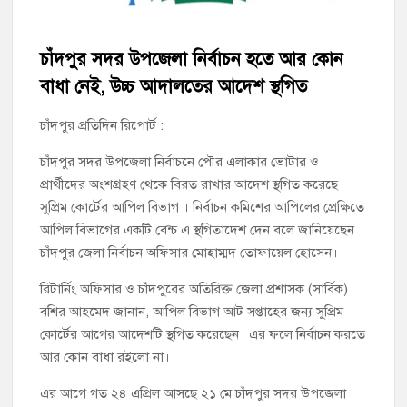
জুলাই গণঅভ্যুত্থান দিবসে শহিদ পরিবার এবং জুলাই যোদ্ধাদের সংবর্ধনা,
চাঁদপুর সদর উপজেলা নির্বাচন হতে আর কোন
আলোচনা সভা ও দোয়া
বাধা নেই, উচ্চ আদালতের আদেশ স্থগিত
চাঁদপুর সদর উপজেলা বিএনপির উপদেষ্টা মন্ডলীসহ ১০১ সদস্য বিশিষ্ট
পূর্ণাঙ্গ কমিটি অনুমোদন
চাঁদপুর প্রতিদিন রিপোর্ট :
চাঁদপুর সদর উপজেলা নির্বাচনে পৌর এলাকার ভোটার ও
চাঁদপুর-৫ আসনের সাবেক এমপি এম এ মতিনের কবর জিয়ারত করলেন
প্রার্থীদের অংশগ্রহণ থেকে বিরত রাখার আদেশ স্থগিত করেছে
সম্ভাব্য মেয়র প্রার্থী অ্যাডভোকেট ওমর ফারুক খান টিটু
সুপ্রিম কোর্টের আপিল বিভাগ । নির্বাচন কমিশের আপিলের প্রেক্ষিতে
আপিল বিভাগের একটি বেন্চ এ স্থগিতাদেশ দেন বলে জানিয়েছেন
চাঁদপুর পৌর বিএনপির উপদেষ্টা মন্ডলীসহ ১০১ সদস্য বিশিষ্ট পূর্ণাঙ্গ
কমিটি অনুমোদন
চাঁদপুর জেলা নির্বাচন অফিসার মোহাম্মদ তোফায়েল হোসেন।
রিটার্নিং অফিসার ও চাঁদপুরের অতিরিক্ত জেলা প্রশাসক (সার্বিক)
বশির আহমেদ জানান, আপিল বিভাগ আট সপ্তাহের জন্য সুপ্রিম
কোর্টের আগের আদেশটি স্থগিত করেছেন। এর ফলে নির্বাচন করতে
আর কোন বাধা রইলো না।
এর আগে গত ২৪ এপ্রিল আসছে ২১ মে চাঁদপুর সদর উপজেলা