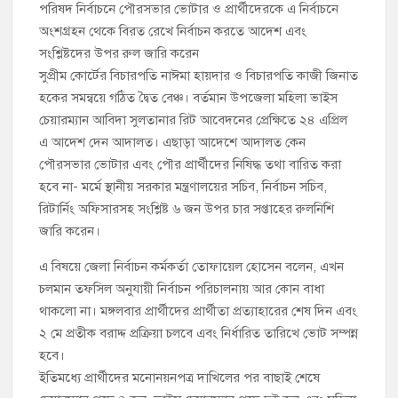
পরিষদ নির্বাচনে পৌরসভার ভোটার ও প্রার্থীদেরকে এ নির্বাচনে
অংশগ্রহন থেকে বিরত রেখে নির্বাচন করতে আদেশ এবং
সংশ্লিষ্টদের উপর রুল জারি করেন
সুপ্রীম কোর্টের বিচারপতি নাঈমা হায়দার ও বিচারপতি কাজী জিনাত
হকের সমন্বয়ে গঠিত দ্বৈত বেঞ্চ। বর্তমান উপজেলা মহিলা ভাইস
চেয়ারম্যান আবিদা সুলতানার রিট আবেদনের প্রেক্ষিতে ২৪ এপ্রিল
এ আদেশ দেন আদালত। এছাড়া আদেশে আদালত কেন
পৌরসভার ভোটার এবং পৌর প্রার্থীদের নিষিদ্ধ তথা বারিত করা
হবে না- মর্মে স্থানীয় সরকার মন্ত্রণালয়ের সচিব, নির্বাচন সচিব,
রিটার্নিং অফিসারসহ সংশ্লিষ্ট ৬ জন উপর চার সপ্তাহের রুলনিশি
জারি করেন।
এ বিষয়ে জেলা নির্বাচন কর্মকর্তা তোফায়েল হোসেন বলেন, এখন
চলমান তফসিল অনুযায়ী নির্বাচন পরিচালনায় আর কোন বাধা
থাকলো না। মঙ্গলবার প্রার্থীদের প্রার্থীতা প্রত্যাহারের শেষ দিন এবং
২ মে প্রতীক বরাদ্দ প্রক্রিয়া চলবে এবং নির্ধারিত তারিখে ভোট সম্পন্ন
হবে।
ইতিমধ্যে প্রার্থীদের মনোনয়নপত্র দাখিলের পর বাছাই শেষে