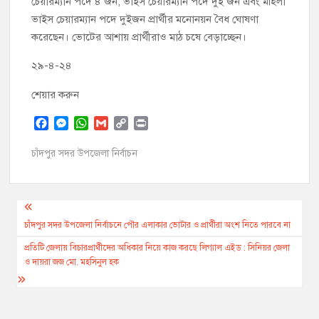
চেয়ারম্যান পদে ৪ জন, ভাইস চেয়ারম্যান পদে দুই জন এবং মহিলা
ভাইস চেয়ারম্যান পদে দুইজন প্রার্থীর মনোনয়ন বৈধ ঘোষণা
করেছেন। ভোটের আশায় প্রার্থীরাও মাঠ চষে বেড়াচ্ছেন।
২৯-৪-২৪
শেয়ার করুন
F
M
W
G
C
P
a
e
h
m
o
r
c
s
a
a
p
i
চাঁদপুর সদর উপজেলা নির্বাচন
e
s
t
i
y
n
b
e
s
l
L
t
o
n
A
i
Post
o
g
p
n
k
e
p
k
navigation
চাঁদপুর সদর উপজেলা নির্বাচনে পৌর এলাকার ভোটার ও প্রার্থীরা অংশ নিতে পারবে না
r
প্রতিটি জেলায় বিচারপ্রার্থীদের অধিকার নিয়ে কাজ করছে লিগ্যাল এইড : সিনিয়র জেলা
ও দায়রা জজ মো. মহসিনুল হক