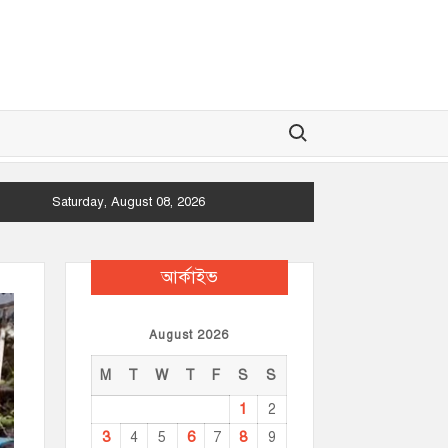
Search for:
Saturday, August 08, 2026
আর্কাইভ
August 2026
M
T
W
T
F
S
S
1
2
3
6
8
4
5
7
9