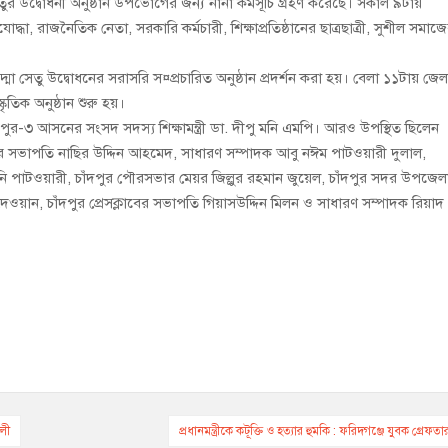
তুর উদ্বোধনী অনুষ্ঠান উপভোগের জন্য নানা কর্মসূচি গ্রহণ করেছে। সকাল ৯টায়
যোদ্ধা, রাজনৈতিক নেতা, সরকারি কর্মচারী, শিক্ষাপ্রতিষ্ঠানের ছাত্রছাত্রী, সুশীল সমাজ
ক পদ্মা সেতু উদ্বোধনের সরাসরি স¤প্রচারিত অনুষ্ঠান প্রদর্শন করা হয়। বেলা ১১টায় জেল
তিক অনুষ্ঠান শুরু হয়।
ঁদপুর-৩ আসনের সংসদ সদস্য শিক্ষামন্ত্রী ডা. দীপু মনি এমপি। আরও উপস্থিত ছিলেন
র সভাপতি নাছির উদ্দিন আহমেদ, সাধারণ সম্পাদক আবু নঈম পাটওয়ারী দুলাল,
 পাটওয়ারী, চাঁদপুর পৌরসভার মেয়র জিল্লুর রহমান জুয়েল, চাঁদপুর সদর উপজেল
ওয়ান, চাঁদপুর প্রেসক্লাবের সভাপতি গিয়াসউদ্দিন মিলন ও সাধারণ সম্পাদক রিয়াদ
ালী
প্রধানমন্ত্রীকে কটূক্তি ও হত্যার হুমকি : ফরিদগঞ্জে যুবক গ্রেফতা