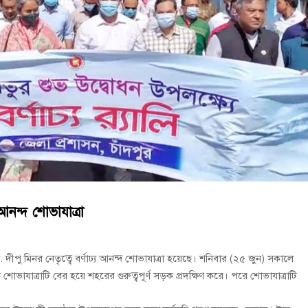
াজার টাকা জরিমানা
 করলেন শিক্ষামন্ত্রী আ,ন,ম এহসানুল হক মিলন
বুব আনোয়ার বাবলুর মৃত্যুতে স্মরণ সভা ও দোয়া মাহফিল
 আনন্দ শোভাযাত্রা
 ডা. দীপু মিনর নেতৃত্বে বর্ণাঢ্য আনন্দ শোভাযাত্রা হয়েছে। শনিবার (২৫ জুন) সকালে
োভাযাত্রাটি বের হয়ে শহরের গুরুত্বপূর্ণ সড়ক প্রদক্ষিণ করে। পরে শোভাযাত্রাটি