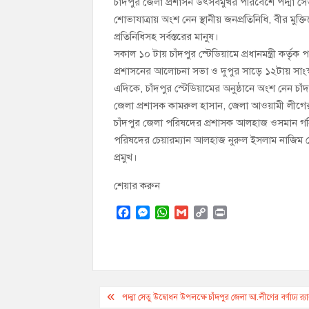
চাঁদপুর জেলা প্রশাসন উৎসবমুখর পরিবেশে পদ্মা সে
শোভাযাত্রায় অংশ নেন স্থানীয় জনপ্রতিনিধি, বীর মুক্তি
প্রতিনিধিসহ সর্বস্তরের মানুষ।
সকাল ১০ টায় চাঁদপুর স্টেডিয়ামে প্রধানমন্ত্রী কর্তৃ
প্রশাসনের আলোচনা সভা ও দুপুর সাড়ে ১২টায় সাংস্কৃ
এদিকে, চাঁদপুর স্টেডিয়ামের অনুষ্ঠানে অংশ নেন চা
জেলা প্রশাসক কামরুল হাসান, জেলা আওয়ামী লীগে
চাঁদপুর জেলা পরিষদের প্রশাসক আলহাজ ওসমান গনি
পরিষদের চেয়ারম্যান আলহাজ নুরুল ইসলাম নাজিম দে
প্রমুখ।
শেয়ার করুন
F
M
W
G
C
P
a
e
h
m
o
r
c
s
a
a
p
i
e
s
t
i
y
n
b
e
s
l
L
t
o
n
A
i
Post
o
g
p
n
পদ্মা সেতু উদ্বোধন উপলক্ষে চাঁদপুর জেলা আ.লীগের বর্ণাঢ্য র‌্য