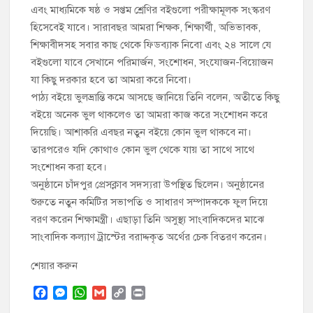
এবং মাধ্যমিকে ষষ্ঠ ও সপ্তম শ্রেণির বইগুলো পরীক্ষামূলক সংস্করণ
হিসেবেই যাবে। সারাবছর আমরা শিক্ষক, শিক্ষার্থী, অভিভাবক,
শিক্ষাবীদসহ সবার কাছ থেকে ফিডব্যাক নিবো এবং ২৪ সালে যে
বইগুলো যাবে সেখানে পরিমার্জন, সংশোধন, সংযোজন-বিয়োজন
যা কিছু দরকার হবে তা আমরা করে নিবো।
পাঠ্য বইয়ে ভুলভ্রান্তি কমে আসছে জানিয়ে তিনি বলেন, অতীতে কিছু
বইয়ে অনেক ভুল থাকলেও তা আমরা কাজ করে সংশোধন করে
দিয়েছি। আশাকরি এবছর নতুন বইয়ে কোন ভুল থাকবে না।
তারপরেও যদি কোথাও কোন ভুল থেকে যায় তা সাথে সাথে
সংশোধন করা হবে।
অনুষ্ঠানে চাঁদপুর প্রেসক্লাব সদস্যরা উপস্থিত ছিলেন। অনুষ্ঠানের
শুরুতে নতুন কমিটির সভাপতি ও সাধারণ সম্পাদককে ফুল দিয়ে
বরণ করেন শিক্ষামন্ত্রী। এছাড়া তিনি অসুস্থ্য সাংবাদিকদের মাঝে
সাংবাদিক কল্যাণ ট্রাস্টের বরাদ্দকৃত অর্থের চেক বিতরণ করেন।
শেয়ার করুন
F
M
W
G
C
P
a
e
h
m
o
r