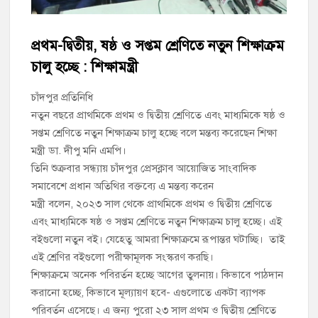
চাঁদপুর পৌর বিএনপির উপদেষ্টা মন্ডলীসহ ১০১ সদস্য বিশিষ্ট পূর্ণাঙ্গ
কমিটি অনুমোদন
প্রথম-দ্বিতীয়, ষষ্ঠ ও সপ্তম শ্রেণিতে নতুন শিক্ষাক্রম
চালু হচ্ছে : শিক্ষামন্ত্রী
হাইমচরের হালিম চত্বরের দোকান উচ্ছেদ, ১০ হাজার টাকা জরিমানা
চাঁদপুর প্রতিনিধি
মঞ্চে নয়, নেতাকর্মীদের সারিতে বসে মতবিনিময় করলেন শিক্ষামন্ত্রী আ,ন,ম
নতুন বছরে প্রাথমিকে প্রথম ও দ্বিতীয় শ্রেণিতে এবং মাধ্যমিকে ষষ্ঠ ও
এহসানুল হক মিলন
সপ্তম শ্রেণিতে নতুন শিক্ষাক্রম চালু হচ্ছে বলে মন্তব্য করেছেন শিক্ষা
মন্ত্রী ডা. দীপু মনি এমপি।
চাঁদপুর জেলা বিএনপির সিনিয়র সহ-সভাপতি মাহবুব আনোয়ার বাবলুর
মৃত্যুতে স্মরণ সভা ও দোয়া মাহফিল
তিনি শুক্রবার সন্ধ্যায় চাঁদপুর প্রেসক্লাব আয়োজিত সাংবাদিক
সমাবেশে প্রধান অতিথির বক্তব্যে এ মন্তব্য করেন
চাঁদপুর পৌরসভার ২০৫ কোটি টাকার বাজেট ঘোষণা
মন্ত্রী বলেন, ২০২৩ সাল থেকে প্রাথমিকে প্রথম ও দ্বিতীয় শ্রেণিতে
এবং মাধ্যমিকে ষষ্ঠ ও সপ্তম শ্রেণিতে নতুন শিক্ষাক্রম চালু হচ্ছে। এই
কচুয়ায় পৃথক অভিযানে ২০১ পিস ইয়াবা ও ৫০ গ্রাম গাঁজাসহ ৩ মাদক
বইগুলো নতুন বই। যেহেতু আমরা শিক্ষাক্রমে রূপান্তর ঘটাচ্ছি। তাই
কারবারি গ্রেপ্তার
এই শ্রেণির বইগুলো পরীক্ষামূলক সংস্করণ করছি।
শিক্ষাক্রমে অনেক পবিরর্তন হচ্ছে আগের তুলনায়। কিভাবে পাঠদান
করানো হচ্ছে, কিভাবে মূল্যায়ণ হবে- এগুলোতে একটা ব্যাপক
পরিবর্তন এসেছে। এ জন্য পুরো ২৩ সাল প্রথম ও দ্বিতীয় শ্রেণিতে