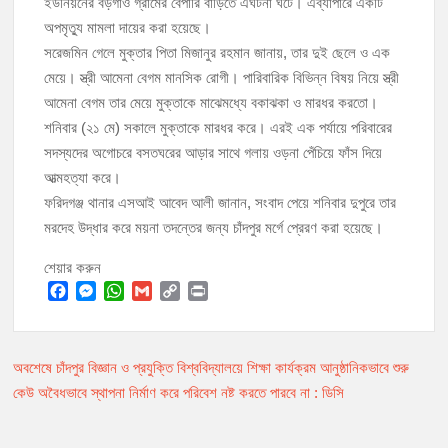
ইউনিয়নের বড়গাঁও গ্রামের বেপারি বাড়িতে এঘটনা ঘটে। এব্যাপারে একটি
অপমৃত্যু মামলা দায়ের করা হয়েছে।
মঞ্চে নয়, নেতাকর্মীদের সারিতে বসে মতবিনিময় করলেন শিক্ষামন্ত্রী আ,ন,ম এহসানুল
সরেজমিন গেলে মুক্তার পিতা মিজানুর রহমান জানায়, তার দুই ছেলে ও এক
হক মিলন
মেয়ে। স্ত্রী আমেনা বেগম মানসিক রোগী। পারিবারিক বিভিন্ন বিষয় নিয়ে স্ত্রী
আমেনা বেগম তার মেয়ে মুক্তাকে মাঝেমধ্যে বকাঝকা ও মারধর করতো।
চাঁদপুর জেলা বিএনপির সিনিয়র সহ-সভাপতি মাহবুব আনোয়ার বাবলুর মৃত্যুতে স্মরণ
শনিবার (২১ মে) সকালে মুক্তাকে মারধর করে। এরই এক পর্যায়ে পরিবারের
সভা ও দোয়া মাহফিল
সদস্যদের অগোচরে বসতঘরের আড়ার সাথে গলায় ওড়না পেঁচিয়ে ফাঁস দিয়ে
চাঁদপুর পৌরসভার ২০৫ কোটি টাকার বাজেট ঘোষণা
আত্মহত্যা করে।
ফরিদগঞ্জ থানার এসআই আবেদ আলী জানান, সংবাদ পেয়ে শনিবার দুপুরে তার
কচুয়ায় পৃথক অভিযানে ২০১ পিস ইয়াবা ও ৫০ গ্রাম গাঁজাসহ ৩ মাদক কারবারি
মরদেহ উদ্ধার করে ময়না তদন্তের জন্য চাঁদপুর মর্গে প্রেরণ করা হয়েছে।
গ্রেপ্তার
শেয়ার করুন
F
M
W
G
C
P
a
e
h
m
o
r
c
s
a
a
p
i
অবশেষে চাঁদপুর বিজ্ঞান ও প্রযুক্তি বিশ্ববিদ্যালয়ে শিক্ষা কার্যক্রম আনুষ্ঠানিকভাবে শুরু
Post
e
s
t
i
y
n
b
e
s
l
L
t
কেউ অবৈধভাবে স্থাপনা নির্মাণ করে পরিবেশ নষ্ট করতে পারবে না : ডিসি
navigation
o
n
A
i
o
g
p
n