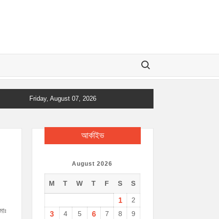
Search for:
Friday, August 07, 2026
আর্কাইভ
August 2026
M
T
W
T
F
S
S
1
2
মোঃ
3
4
5
6
7
8
9