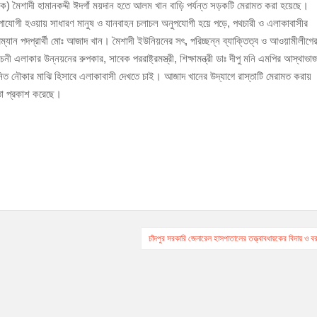
ড়ক) মৈশাদী হামানকদ্দী ঈদগাঁ ময়দান হতে আলম খান বাড়ি পর্যন্ত সড়কটি মেরামত করা হয়েছে।
 অনুপোযোগী হওয়ায় সাধারণ মানুষ ও যানবাহন চলাচল অনুপযোগী হয়ে পড়ে, পথচারী ও এলাকাবাসীর
ঁজাসহ ৩ মাদক কারবারি গ্রেপ্তার
েয়ারম্যান পদপ্রার্থী মোঃ আজাদ খান। মৈশাদী ইউনিয়নের সৎ, পরিচ্ছন্ন ব্যাক্তিত্ব ও আওয়ামীলীগে
বাচনী এলাকার উন্নয়নের রুপকার, সাবেক পররাষ্ট্রমস্ত্রী, শিক্ষামন্ত্রী ডাঃ দীপু মনি এমপির আস্থাভা
 নৌকার মাঝি হিসাবে এলাকাবাসী দেখতে চাই। আজাদ খানের উদ্যাগে রাস্তাটি মেরামত করায়
ঞতা প্রকাশ করেছে।
চাঁদপুর সরকারি জেনারেল হাসপাতালের তত্ত্বাবধায়কের বিদায় ও ব