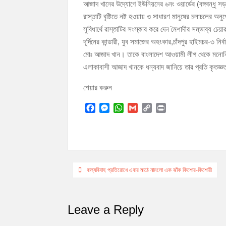
আজাদ খানের উদ্যোগে ইউনিয়নের ৬নং ওয়ার্ডের (বঙ্গবন্ধু স
চাঁদপুর পৌরসভার ২০৫ কোটি টাকার বাজেট ঘোষণা
রাস্তাটি বৃষ্টিতে নষ্ট হওয়ায় ও সাধারণ মানুষের চলাচলের
কচুয়ায় পৃথক অভিযানে ২০১ পিস ইয়াবা ও ৫০ গ্রাম গা
সুবিধার্থে রাস্তাটির সংস্কার করে দেন মৈশাদীর সম্ভাব্য চ
দূর্দিনের কান্ডারী, যুব সমাজের অহংকার,চাঁদপুর হাইমচর-৩ নির্
মোঃ আজাদ খান। তাকে বাংলাদেশ আওয়ামী লীগ থেকে মনোনিত
এলাকাবাসী আজাদ খানকে ধন্যবাদ জানিয়ে তার প্রতি কৃতজ্
শেয়ার করুন
F
M
W
G
C
P
a
e
h
m
o
r
c
s
a
a
p
i
e
s
t
i
y
n
b
e
s
l
L
t
o
n
A
i
Post
o
g
p
n
বাল্যবিবাহ প্রতিরোধে এবার মাঠে নামলো এক ঝাঁক কিশোর-কিশোরী
k
e
p
k
navigation
r
Leave a Reply