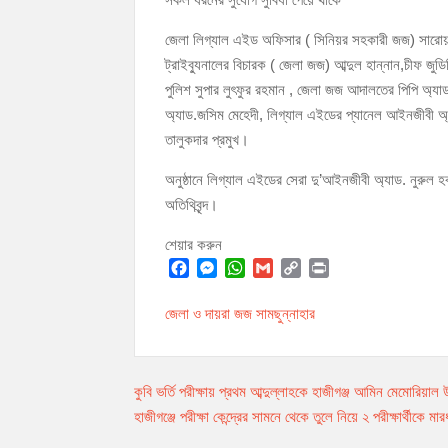
জেলা লিগ্যাল এইড অফিসার ( সিনিয়র সহকারী জজ) সারোয়ার জ
ট্রাইব্যুনালের বিচারক ( জেলা জজ) আব্দুল হান্নান,চীফ জুড
পুলিশ সুপার লুৎফুর রহমান , জেলা জজ আদালতের পিপি অ্যা
অ্যাড.জসিম মেহেদী, লিগ্যাল এইডের প্যানেল আইনজীবী অ্য
তালুকদার প্রমুখ।
অনুষ্ঠানে লিগ্যাল এইডের সেরা দু’আইনজীবী অ্যাড. নুরুল 
অতিথিবৃন্দ।
শেয়ার করুন
F
M
W
G
C
P
a
e
h
m
o
r
জেলা ও দায়রা জজ সামছুন্নাহার
c
s
a
a
p
i
e
s
t
i
y
n
b
e
s
l
L
t
Post
o
n
A
i
কুবি ভর্তি পরীক্ষায় প্রথম আব্দুল্লাহকে হাজীগঞ্জ আমিন মেমোরিয়াল উ
o
g
p
n
হাজীগঞ্জে পরীক্ষা কেন্দ্রের সামনে থেকে তুলে নিয়ে ২ পরীক্ষার্থীকে ম
navigation
k
e
p
k
r