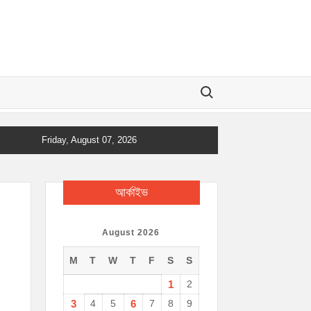
Search for:
Friday, August 07, 2026
আর্কাইভ
August 2026
M
T
W
T
F
S
S
1
2
3
4
5
6
7
8
9