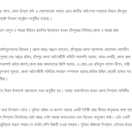
ে পাশে, কোন চিন্তা নাই এ স্লোগানকে সামনে রেখে জাতীয় আইনগত সহায়তা দিবসে চাঁদপুরে
ঁজাসহ ৩ মাদক কারবারি গ্রেপ্তার
েষ্ট বিতরন অনুষ্ঠান অনুষ্ঠিত হয়েছে।
েলুন ও পায়রা উড়িয়ে র‌্যালির উদ্বোধন করেন চাঁদপুরের সিনিয়র জেলা ও দায়রা জজ
ট্রাইব্যুনালের বিচারক ( জেলা জজ) আব্দুল হান্নান, চাঁদপুরের জেলা প্রশাসক মোহাম্মদ মোহসীন
িশ সুপার মোঃ আব্দুর রকিব, চাঁদপুর জেলা আইনজীবী সমিতি সভাপতি অ্যাড. বাবর বেপারী, জেলা জজ
বের সভাপতি রহিম বাদশা,জেলা জজ আদালতের জিপি অ্যাড. এ.জেড.এম রফিকুল হাসান রীপন, নারী
িন সুলতানা মুক্তা, জেলা আইনজীবী সমিতির সাধারণ সম্পাদক অ্যাড.জসিম উদ্দিন মেহেদী হাসান সহ
বীরা।
এইড দিবস উপলক্ষে আলোচনা সভা অনুষ্ঠিত হয়। সভায় সভাপতিত্ব করেন জেলা লিগ্যাল কমিটির
 করে লিগ্যাল এইড। সুবিধা বঞ্চিত যে জনগণ তাদের একটি নির্দিষ্ট আয় সীমার মানুষদের পক্ষে তা
িশ লিগ্যাল সিস্টেমের যেটা আছে সেটা আমরা কমনওয়েল দেশ হিসেবে অনুসরণ করি। এটা একটি
তিদ্বন্দ্বিতা করতে পারবে সে ততটা বেশি বিজয়ী হওয়া সম্ভব। সুবিধা বঞ্চিতরা লিগ্যাল এইডের মাধ্