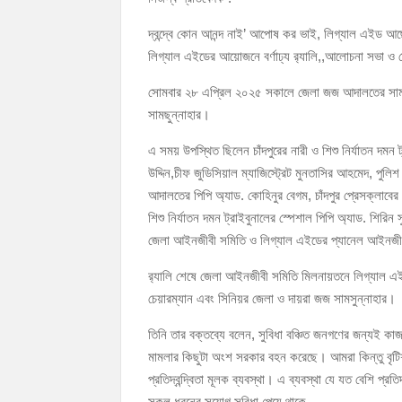
চাঁদপুর পৌরসভার ২০৫ কোটি টাকার বাজেট ঘোষণা
দ্বন্দ্বে কোন আনন্দ নাই’ আপোষ কর ভাই, লিগ্যাল এইড আছ
কচুয়ায় পৃথক অভিযানে ২০১ পিস ইয়াবা ও ৫০ গ্রাম গা
লিগ্যাল এইডের আয়োজনে বর্ণাঢ্য র‌্যালি,,আলোচনা সভা ও ক্র
সোমবার ২৮ এপ্রিল ২০২৫ সকালে জেলা জজ আদালতের সামনে ব
সামছুন্নাহার।
এ সময় উপস্থিত ছিলেন চাঁদপুরের নারী ও শিশু নির্যাতন দমন 
উদ্দিন,চীফ জুডিসিয়াল ম্যাজিস্ট্রেট মুনতাসির আহমেদ, পুল
আদালতের পিপি অ্যাড. কোহিনুর বেগম, চাঁদপুর প্রেসক্লা
শিশু নির্যাতন দমন ট্রাইবুনালের স্পেশাল পিপি অ্যাড. শির
জেলা আইনজীবী সমিতি ও লিগ্যাল এইডের প্যানেল আইনজী
র‌্যালি শেষে জেলা আইনজীবী সমিতি মিলনায়তনে লিগ্যাল 
চেয়ারম্যান এবং সিনিয়র জেলা ও দায়রা জজ সামসুন্নাহার।
তিনি তার বক্তব্যে বলেন, সুবিধা বঞ্চিত জনগণের জন্যই কাজ
মামলার কিছুটা অংশ সরকার বহন করেছে। আমরা কিন্তু বৃট
প্রতিদ্বন্দ্বিতা মূলক ব্যবস্থা। এ ব্যবস্থা যে যত বেশি প্র
সকল ধরনের সুযোগ সুবিধা পেয়ে থাকে