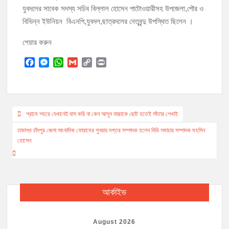
যুবদলের সাবেক সদস্য সচিব বিল্লাল হোসেন পাটোওয়ারীসহ উপজেলা,পৌর ও
বিভিন্ন ইউনিয়ন বিএনপি,যুবদল,ছাত্রদলের নেতৃবৃন্দু উপস্থিত ছিলেন ।
শেয়ার করুন
F
M
W
G
C
P
a
e
h
m
o
r
c
s
a
a
p
i
e
s
t
i
y
n
b
e
s
l
L
t
Post
o
n
A
i
গ্রামে শহরে যেখানেই বাস করি না কেন আসুন বাচ্চাকে ছোট হতেই সাঁতার শেখাই
o
g
p
n
navigation
ঢাকাস্থ চাঁদপুর জেলা সাংবাদিক ফোরামের পুনরায় দপ্তর সম্পাদক হলেন বিডি সমাচার সম্পাদক মহসিন
k
e
p
k
হোসেন
r
আর্কাইভ
August 2026