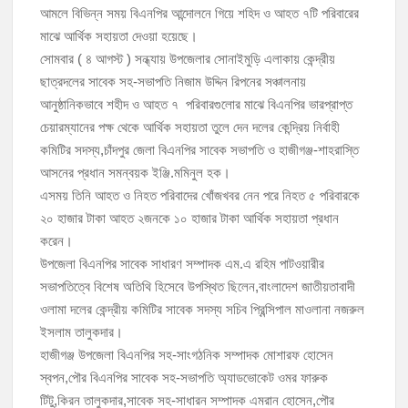
আমলে বিভিন্ন সময় বিএনপির আন্দোলনে গিয়ে শহিদ ও আহত ৭টি পরিবারের
মাঝে আর্থিক সহায়তা দেওয়া হয়েছে।
মঞ্চে নয়, নেতাকর্মীদের সারিতে বসে মতবিনিময় করলেন শিক্ষামন্ত্রী আ,ন,ম এহসানুল
সোমবার ( ৪ আগস্ট ) সন্ধ্যায় উপজেলার সোনাইমুড়ি এলাকায় কেন্দ্রীয়
হক মিলন
ছাত্রদলের সাবেক সহ-সভাপতি নিজাম উদ্দিন রিপনের সঞ্চালনায়
আনুষ্ঠানিকভাবে শহীদ ও আহত ৭ পরিবারগুলোর মাঝে বিএনপির ভারপ্রাপ্ত
চাঁদপুর জেলা বিএনপির সিনিয়র সহ-সভাপতি মাহবুব আনোয়ার বাবলুর মৃত্যুতে স্মরণ
সভা ও দোয়া মাহফিল
চেয়ারম্যানের পক্ষ থেকে আর্থিক সহায়তা তুলে দেন দলের কেন্দ্রিয় নির্বাহী
কমিটির সদস্য,চাঁদপুর জেলা বিএনপির সাবেক সভাপতি ও হাজীগঞ্জ-শাহরাস্তি
চাঁদপুর পৌরসভার ২০৫ কোটি টাকার বাজেট ঘোষণা
আসনের প্রধান সমন্বয়ক ইঞ্জি.মমিনুল হক।
এসময় তিনি আহত ও নিহত পরিবাদের খোঁজখবর নেন পরে নিহত ৫ পরিবারকে
কচুয়ায় পৃথক অভিযানে ২০১ পিস ইয়াবা ও ৫০ গ্রাম গাঁজাসহ ৩ মাদক কারবারি
২০ হাজার টাকা আহত ২জনকে ১০ হাজার টাকা আর্থিক সহায়তা প্রধান
গ্রেপ্তার
করেন।
উপজেলা বিএনপির সাবেক সাধারণ সম্পাদক এম.এ রহিম পাটওয়ারীর
সভাপতিত্বে বিশেষ অতিথি হিসেবে উপস্থিত ছিলেন,বাংলাদেশ জাতীয়তাবাদী
ওলামা দলের কেন্দ্রীয় কমিটির সাবেক সদস্য সচিব প্রিন্সিপাল মাওলানা নজরুল
ইসলাম তালুকদার।
হাজীগঞ্জ উপজেলা বিএনপির সহ-সাংগঠনিক সম্পাদক মোশারফ হোসেন
স্বপন,পৌর বিএনপির সাবেক সহ-সভাপতি অ্যাডভোকেট ওমর ফারুক
টিটু,কিরন তালুকদার,সাবেক সহ-সাধারন সম্পাদক এমরান হোসেন,পৌর