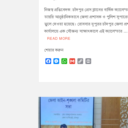
নিজস্ব প্রতিবেদক: চাঁদপুর প্রেস ক্লাবের বার্ষিক ক্যালেন
ডায়রি আনুষ্ঠানিকভাবে জেলা প্রশাসক ও পুলিশ সুপার
তুলে দেওয়া হয়েছে। রোববার দুপুরর চাঁদপুর জেলা প
কার্যালয়ে এক সৌজন্য সাক্ষাৎকালে এই ক্যালেন্ডার …
READ MORE
শেয়ার করুন
F
M
W
G
C
P
a
e
h
m
o
r
c
s
a
a
p
i
e
s
t
i
y
n
b
e
s
l
L
t
o
n
A
i
o
g
p
n
k
e
p
k
r