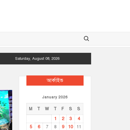
Search for:
Saturday, August 08, 2026
আর্কাইভ
January 2026
M
T
W
T
F
S
S
1
2
3
4
5
6
9
10
7
8
11