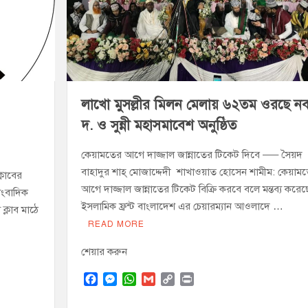
বুব আনোয়ার বাবলুর মৃত্যুতে স্মরণ সভা ও দোয়া মাহফিল
োষণা
রাম গাঁজাসহ ৩ মাদক কারবারি গ্রেপ্তার
লাখো মুসল্লীর মিলন মেলায় ৬২তম ওরছে ন
দ. ও সুন্নী মহাসমাবেশ অনুষ্ঠিত
কেয়ামতের আগে দাজ্জাল জান্নাতের টিকেট দিবে —– সৈয়দ
বাহাদুর শাহ্ মোজাদ্দেদী শাখাওয়াত হোসেন শামীম: কেয়াম
্লাবের
আগে দাজ্জাল জান্নাতের টিকেট বিক্রি করবে বলে মন্তব্য করেছ
াংবাদিক
ইসলামিক ফ্রন্ট বাংলাদেশ এর চেয়ারম্যান আওলাদে …
ক্লাব মাঠে
READ MORE
শেয়ার করুন
F
M
W
G
C
P
a
e
h
m
o
r
c
s
a
a
p
i