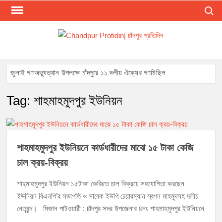
Skip
Search
to
content
CHA
Presen
The Lat
PRO
Bangl
চাঁদপু
জুলাই গণঅভ্যুত্থান উপলক্ষে চাঁদপুরে ১১ দলীয় ঐক্যের গণমিছিল
News 
Chandp
জুলাই গণঅভ্যুত্থান দিবসে শহিদ পরিবার এবং জুলাই যোদ্ধাদের সংবর্ধনা, আলোচনা
Tag:
শাহমাহমুদপুর ইউনিয়ন
District
সভা ও দোয়া
Online.
Mos
চাঁদপুর সদর উপজেলা বিএনপির উপদেষ্টা মন্ডলীসহ ১০১ সদস্য বিশিষ্ট পূর্ণাঙ্গ কমিটি
অনুমোদন
Reliab
শাহমাহমুদপুর ইউনিয়নে কার্ডধারীদের মাঝে ১৫ টাকা কেজি
Loca
চাল ক্রয়-বিক্রয়
Newspa
চাঁদপুর-৫ আসনের সাবেক এমপি এম এ মতিনের কবর জিয়ারত করলেন সম্ভাব্য মেয়র
প্রার্থী অ্যাডভোকেট ওমর ফারুক খান টিটু
In Chan
শাহমাহমুদপুর ইউনিয়ন ১৫টাকা কেজিতে চাল বিক্রয়ে সহযোগিতা করছেন
Banglad
ইউনিয়ন বিএনপি’র সভাপতি ও সাবেক ইউপি চেয়ারম্যান স্বপন মাহমুদসহ দলীয়
চাঁদপুর পৌর বিএনপির উপদেষ্টা মন্ডলীসহ ১০১ সদস্য বিশিষ্ট পূর্ণাঙ্গ কমিটি অনুমোদন
নেতৃবৃন্দ। মিজান পাটওয়ারী : চাঁদপুর সদর উপজেলার ৪নং শাহমাহমুদপুর ইউনিয়নে
হাইমচরের হালিম চত্বরের দোকান উচ্ছেদ, ১০ হাজার টাকা জরিমানা