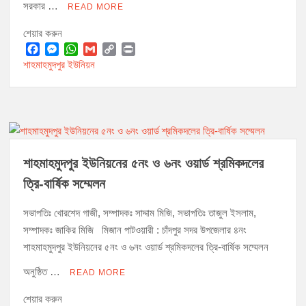
সরকার …
READ MORE
শেয়ার করুন
মঞ্চে নয়, নেতাকর্মীদের সারিতে বসে মতবিনিময় করলেন শিক্ষামন্ত্রী আ,ন,ম এহসানুল
হক মিলন
F
M
W
G
C
P
শাহমাহমুদপুর ইউনিয়ন
a
e
h
m
o
r
চাঁদপুর জেলা বিএনপির সিনিয়র সহ-সভাপতি মাহবুব আনোয়ার বাবলুর মৃত্যুতে স্মরণ
c
s
a
a
p
i
সভা ও দোয়া মাহফিল
e
s
t
i
y
n
চাঁদপুর পৌরসভার ২০৫ কোটি টাকার বাজেট ঘোষণা
b
e
s
l
L
t
o
n
A
i
o
g
p
n
কচুয়ায় পৃথক অভিযানে ২০১ পিস ইয়াবা ও ৫০ গ্রাম গাঁজাসহ ৩ মাদক কারবারি
k
e
p
k
শাহমাহমুদপুর ইউনিয়নের ৫নং ও ৬নং ওয়ার্ড শ্রমিকদলের
গ্রেপ্তার
r
ত্রি-বার্ষিক সম্মেলন
সভাপতিঃ খোরশেদ গাজী, সম্পাদকঃ সাদ্দাম মিজি, সভাপতিঃ তাজুল ইসলাম,
সম্পাদকঃ জাকির মিজি মিজান পাটওয়ারী : চাঁদপুর সদর উপজেলার ৪নং
শাহমাহমুদপুর ইউনিয়নের ৫নং ও ৬নং ওয়ার্ড শ্রমিকদলের ত্রি-বার্ষিক সম্মেলন
অনুষ্ঠিত …
READ MORE
শেয়ার করুন