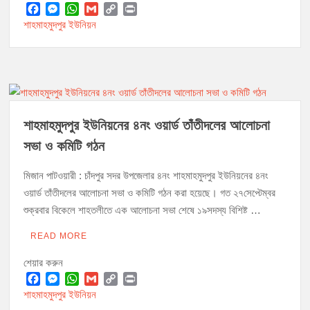
F
M
W
G
C
P
শাহমাহমুদপুর ইউনিয়ন
a
e
h
m
o
r
c
s
a
a
p
i
e
s
t
i
y
n
b
e
s
l
L
t
o
n
A
i
o
g
p
n
k
e
p
k
শাহমাহমুদপুর ইউনিয়নের ৪নং ওয়ার্ড তাঁতীদলের আলোচনা
r
সভা ও কমিটি গঠন
মিজান পাটওয়ারী : চাঁদপুর সদর উপজেলার ৪নং শাহমাহমুদপুর ইউনিয়নের ৪নং
ওয়ার্ড তাঁতীদলের আলোচনা সভা ও কমিটি গঠন করা হয়েছে। গত ২৭সেপ্টেম্বর
শুক্রবার বিকেলে শাহতলীতে এক আলোচনা সভা শেষে ১৯সদস্য বিশিষ্ট …
READ MORE
শেয়ার করুন
F
M
W
G
C
P
শাহমাহমুদপুর ইউনিয়ন
a
e
h
m
o
r