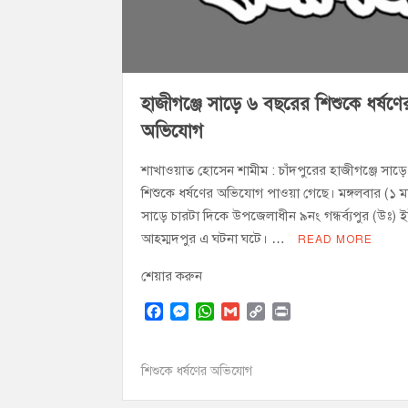
চাঁদপুর জেলা বিএনপির সিনিয়র সহ-সভাপতি মাহ
চাঁদপুর পৌরসভার ২০৫ কোটি টাকার বাজেট ঘ
কচুয়ায় পৃথক অভিযানে ২০১ পিস ইয়াবা ও ৫০ গ্
হাজীগঞ্জে সাড়ে ৬ বছরের শিশুকে ধর্ষণে
অভিযোগ
শাখাওয়াত হোসেন শামীম : চাঁদপুরের হাজীগঞ্জে সাড়
শিশুকে ধর্ষণের অভিযোগ পাওয়া গেছে। মঙ্গলবার (১ মা
সাড়ে চারটা দিকে উপজেলাধীন ৯নং গন্ধর্ব্যপুর (উঃ)
আহম্মদপুর এ ঘটনা ঘটে। …
READ MORE
শেয়ার করুন
F
M
W
G
C
P
a
e
h
m
o
r
c
s
a
a
p
i
e
s
t
i
y
n
শিশুকে ধর্ষণের অভিযোগ
b
e
s
l
L
t
o
n
A
i