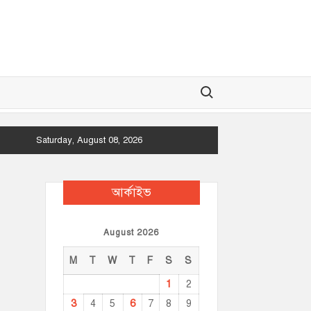
Search for:
Saturday, August 08, 2026
আর্কাইভ
August 2026
M
T
W
T
F
S
S
1
2
3
6
4
5
7
8
9