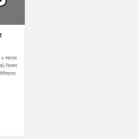
বুব আনোয়ার বাবলুর মৃত্যুতে স্মরণ সভা ও দোয়া মাহফিল
োষণা
রাম গাঁজাসহ ৩ মাদক কারবারি গ্রেপ্তার
র
ে ৬ বছরের
র্চ) বিকেল
 ইউনিয়নের