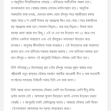
ও প্রযুক্তি বিশ্ববিদ্যালয় পেয়েছে। হাইমচরে অর্থনৈতিক অঞ্চল হবে।
কলকারখানা হবে।হাজার হাজার লোকের কর্মসংস্থান হবে। আধুনিক
মঞ্চে নয়, নেতাকর্মীদের সারিতে বসে মতবিনিময় করলেন শিক্ষামন্ত্রী আ,ন,ম এহসানুল
লঞ্চঘাটের কাজ চলছে, মেঘনার ভাঙ্গন থেকে চাঁদপুর শহর স্থায়ীভাবে রক্ষায়
হক মিলন
প্রায় সাড়ে ৮’শ কোটি টাকার বড় প্রকল্পের জিও হয়ে গেছে।শহর রক্ষাবাঁধের
বড় প্রকল্পের কাজ হবে।শতভাগ বিদ্যুৎ। ঘরে ঘরে বিদ্যুৎ। বিধবা ভাতা
চাঁদপুর জেলা বিএনপির সিনিয়র সহ-সভাপতি মাহবুব আনোয়ার বাবলুর মৃত্যুতে স্মরণ
বয়স্ক ভাতা আরো কত কিছু। এই যে এত সব উন্নয়ন গত ১৫ বছর শেখ
সভা ও দোয়া মাহফিল
হাসিনা একটানা সারাদেশে এবং এই চাঁদপুরেও অসাধারণ উন্নয়ন করে
চাঁদপুর পৌরসভার ২০৫ কোটি টাকার বাজেট ঘোষণা
চলেছেন। মানুষের জীবনটাকে সহজ করেছেন। এই উন্নয়নের ধারা অব্যাহত
রাখতে হলে শেখ হাসিনার সরকার বারবার দরকার। শেখ হাসিনার সরকার হতে
কচুয়ায় পৃথক অভিযানে ২০১ পিস ইয়াবা ও ৫০ গ্রাম গাঁজাসহ ৩ মাদক কারবারি
হলে চাঁদপুর ৩ আসনে ৭ই জানুয়ারি নির্বাচনে নৌকায় ভোট দিতে হবে।
গ্রেপ্তার
তিনি শনিবার(২৩ ডিসেম্বর) রাত ৮টায় চাঁদপুর শহরের পুরান বাজার মধ্য
শ্রীরামদী নতুন রাস্তায় নৌকার সমর্থনে স্থানীয় আওয়ামী লীগ ও অঙ্গ সহযোগী
সংগঠনের সমন্বয়ে নির্বাচনী সভায় তিনি এস কথা বলেন।
তিনি আরো বলেন আপনাদের নৌকার এমপি গত তিনবারের এমপি দীপু মনির
দুর্নাম বদনাম নেই। আপনারা সুযোগ দিয়েছেন বলেই এতসব উন্নয়ন করতে
পেরেছি। ৭ জানুয়ারি সবাই ভোটকেন্দ্রে যাবেন। আবারো নৌকায় ভোট দিবেন
।ইনশাল্লাহ আপনাদের সব স্বপ্ন বাস্তবায়ন করব।