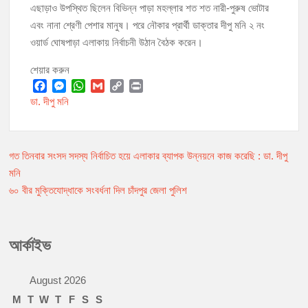
এছাড়াও উপস্থিত ছিলেন বিভিন্ন পাড়া মহল্লার শত শত নারী-পুরুষ ভোটার
এবং নানা শ্রেণী পেশার মানুষ। পরে নৌকার প্রার্থী ডাক্তার দীপু মনি ২ নং
ওয়ার্ড ঘোষপাড়া এলাকায় নির্বাচনী উঠান বৈঠক করেন।
শেয়ার করুন
F
M
W
G
C
P
ডা. দীপু মনি
a
e
h
m
o
r
c
s
a
a
p
i
e
s
t
i
y
n
b
e
s
l
L
t
গত তিনবার সংসদ সদস্য নির্বাচিত হয়ে এলাকার ব্যাপক উন্নয়নে কাজ করেছি : ডা. দীপু
Post
o
n
A
i
মনি
o
g
p
n
navigation
৬০ বীর মুক্তিযোদ্ধাকে সংবর্ধনা দিল চাঁদপুর জেলা পুলিশ
k
e
p
k
r
আর্কাইভ
August 2026
M
T
W
T
F
S
S