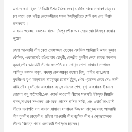
এখানে কথা ছিলো নির্বাচনী উঠান বৈঠক হবে।চারদিক থেকে সাধারণ মানুষের
ঢল নামে এবং দলীয় নেতাকর্মীদের সড়ক উপস্থিতিতে সেটি রুপ নেয় বিরাট
জনসভায়।
এ সময় শুভেচ্ছা বক্তব্য রাখেন চাঁদপুর পৌরসভার মেয়র মোঃ জিল্লুর রহমান
জুয়েল।
জেলা আওয়ামী লীগ নেতা তোফাজ্জল হোসেন এসডিও পাটোয়ারি,অজয় কুমার
ভৌমিক, এডভোকেট রঞ্জিত রায় চৌধুরী, কেন্দ্রীয় যুবলীগ নেতা জাফর ইকবাল
মুন্না,পৌর আওয়ামী লীগের সভাপতি রাধা গোবিন্দ গোপ, সাধারণ সম্পাদক
আমিনুর রহমান বাবুল, সদস্য রেজওয়ানুর রহমান রিজু, নাছির খান,জেলা
যুবলীগের যুগ্ম আহ্বায়ক মাহফুজুর রহমান টুটুল, পৌর প্যানেল মেয়র মোঃ আলী
মাঝি,পৌর যুবলীগের আহবায়ক আব্দুল মালেক শেখ, যুগ্ম আহ্বায়ক ইকবাল
হোসেন বাবু পাটোয়ারী,১নং ওয়ার্ড আওয়ামী লীগের সভাপতি ইউসুফ মিয়াজি
বাদল,সাধারণ সম্পাদক মোশারফ হোসেন মানিক মাঝি, ২নং ওয়ার্ড আওয়ামী
লীগের সভাপতি ধাম কামাল,সাধারন সম্পাদক উজ্জ্বল তালুকদারসহ আওয়ামী
লীগ যুবলীগ ছাত্রলীগ, মহিলা আওয়ামী লীগ,শ্রমিক লীগ ও স্বেচ্ছাসেবক
লীগের বিভিন্ন পর্যায় নেতাকর্মী উপস্থিত ছিলেন।