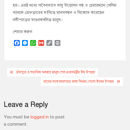
হয়। এরই মধ্যে অবৈধভাবে বালু উত্তোলন বন্ধ ও চেয়ারম্যান সেলিম
খানকে গ্রেফতারের দাবিতে মানববন্ধন ও বিক্ষোভ করেছেন
নদীপাড়ের ভাঙনকবলিত মানুষ।
শেয়ার করুন
F
M
W
G
C
P
a
e
h
m
o
r
c
s
a
a
p
i
e
s
t
i
y
n
b
e
s
l
L
t
Post
o
n
A
i
চাঁদপুরে ৩ শতাধিক অসহায় মানুষ পেল প্রধানমন্ত্রীর ঈদ উপহার
o
g
p
n
navigation
মায়ের সঙ্গে কারাগারে থাকা শিশুরা পেলো ঈদের উপহার
k
e
p
k
r
Leave a Reply
You must be
logged in
to post
a comment.