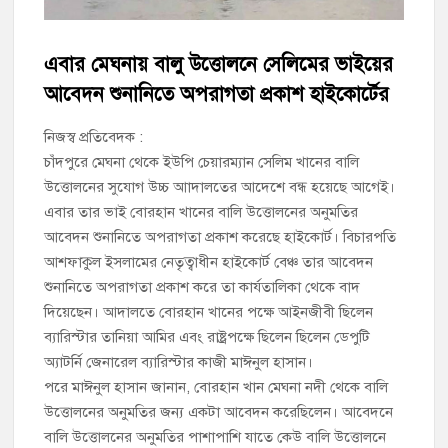
চাঁদপুর পৌর বিএনপির উপদেষ্টা মন্ডলীসহ ১০১ সদস্য বিশিষ্ট পূর্ণাঙ্গ
কমিটি অনুমোদন
এবার মেঘনায় বালু উত্তোলনে সেলিমের ভাইয়ের
আবেদন শুনানিতে অপরাগতা প্রকাশ হাইকোর্টের
হাইমচরের হালিম চত্বরের দোকান উচ্ছেদ, ১০ হাজার টাকা জরিমানা
নিজস্ব প্রতিবেদক :
মঞ্চে নয়, নেতাকর্মীদের সারিতে বসে মতবিনিময় করলেন শিক্ষামন্ত্রী আ,ন,ম
চাঁদপুরে মেঘনা থেকে ইউপি চেয়ারম্যান সেলিম খানের বালি
এহসানুল হক মিলন
উত্তোলনের সুযোগ উচ্চ আাদালতের আদেশে বন্ধ হয়েছে আগেই।
এবার তার ভাই বোরহান খানের বালি উত্তোলনের অনুমতির
চাঁদপুর জেলা বিএনপির সিনিয়র সহ-সভাপতি মাহবুব আনোয়ার বাবলুর
মৃত্যুতে স্মরণ সভা ও দোয়া মাহফিল
আবেদন শুনানিতে অপরাগতা প্রকাশ করেছে হাইকোর্ট। বিচারপতি
আশফাকুল ইসলামের নেতৃত্বাধীন হাইকোর্ট বেঞ্চ তার আবেদন
চাঁদপুর পৌরসভার ২০৫ কোটি টাকার বাজেট ঘোষণা
শুনানিতে অপরাগতা প্রকাশ করে তা কার্যতালিকা থেকে বাদ
দিয়েছেন। আদালতে বোরহান খানের পক্ষে আইনজীবী ছিলেন
কচুয়ায় পৃথক অভিযানে ২০১ পিস ইয়াবা ও ৫০ গ্রাম গাঁজাসহ ৩ মাদক
ব্যারিস্টার তানিয়া আমির এবং রাষ্ট্রপক্ষে ছিলেন ছিলেন ডেপুটি
কারবারি গ্রেপ্তার
অ্যাটর্নি জেনারেল ব্যারিস্টার কাজী মাঈনুল হাসান।
পরে মাঈনুল হাসান জানান, বোরহান খান মেঘনা নদী থেকে বালি
উত্তোলনের অনুমতির জন্য একটা আবেদন করেছিলেন। আবেদনে
বালি উত্তোলনের অনুমতির পাশাপাশি যাতে কেউ বালি উত্তোলনে