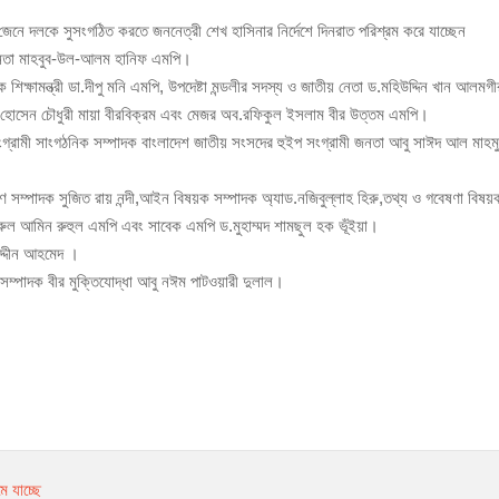
ণে চাঁদপুরে কর্মশালা
েনে দলকে সুসংগঠিত করতে জননেত্রী শেখ হাসিনার নির্দেশে দিনরাত পরিশ্রম করে যাচ্ছেন
র্ভোগে যাত্রীরা
ী জনতা মাহবুব-উল-আলম হানিফ এমপি।
শিক্ষামন্ত্রী ডা.দীপু মনি এমপি, উপদেষ্টা মন্ডলীর সদস্য ও জাতীয় নেতা ড.মহিউদ্দিন খান আলমগী
াজ্জল হোসেন চৌধুরী মায়া বীরবিক্রম এবং মেজর অব.রফিকুল ইসলাম বীর উত্তম এমপি।
ংগ্রামী সাংগঠনিক সম্পাদক বাংলাদেশ জাতীয় সংসদের হুইপ সংগ্রামী জনতা আবু সাঈদ আল মাহম
ণ সম্পাদক সুজিত রায় নন্দী,আইন বিষয়ক সম্পাদক অ্যাড.নজিবুল্লাহ হিরু,তথ্য ও গবেষণা বিষয়
রুল আমিন রুহুল এমপি এবং সাবেক এমপি ড.মুহাম্মদ শামছুল হক ভূঁইয়া।
দ্দীন আহমেদ ।
 সম্পাদক বীর মুক্তিযোদ্ধা আবু নঈম পাটওয়ারী দুলাল।
ে যাচ্ছে