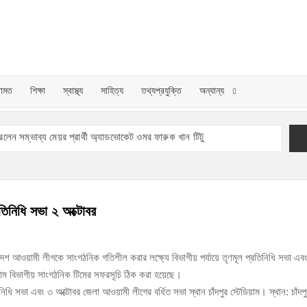
NDPUR
TIDIN|
ামত
শিক্ষা
স্বাস্থ্য
সাহিত্য
তথ্যপ্রযুক্তি
অন্যান্য
র প্রতিদিন
ন সম্ভাব্য মেয়র প্রার্থী অ্যাডভোকেট ওমর ফারুক খান টিটু
ঙ্গ কমিটি অনুমোদন
কা জরিমানা
শিক্ষামন্ত্রী আ,ন,ম এহসানুল হক মিলন
রতিনিধি সভা ২ অক্টোবর
়ার বাবলুর মৃত্যুতে স্মরণ সভা ও দোয়া মাহফিল
াংলাদেশ আওয়ামী লীগকে সাংগঠনিক গতিশীল করার লক্ষ্যে বিভাগীয় পর্যায়ে তৃণমূল প্রতিনিধি সভা এব
ঁজাসহ ৩ মাদক কারবারি গ্রেপ্তার
্রাম বিভাগীয় সাংগঠনিক টিমের সফরসূচি ঠিক করা হয়েছে।
িধি সভা এবং ৩ অক্টোবর জেলা আওয়ামী লীগের বর্ধিত সভা স্থান চাঁদপুর স্টেডিয়াম। স্থান: চাঁদপ