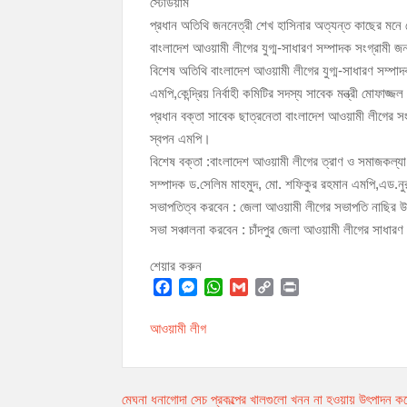
স্টেডিয়াম
আইনিপ্রক্রিয়ায় অভিবাসী কর্মীদের ন্যায়বিচার নিশ্চিতকর
প্রধান অতিথি জননেত্রী শেখ হাসিনার অত্যন্ত কাছের মনে জ
রামগঞ্জ-গৌরীপুর সড়কে ঢাকাগামী বাস চলাচল বন্ধ:চরম দু
বাংলাদেশ আওয়ামী লীগের যুগ্ম-সাধারণ সম্পাদক সংগ্রাম
বিশেষ অতিথি বাংলাদেশ আওয়ামী লীগের যুগ্ম-সাধারণ সম্পাদক 
এমপি,কেন্দ্রিয় নির্বাহী কমিটির সদস্য সাবেক মন্ত্রী মোফ
প্রধান বক্তা সাবেক ছাত্রনেতা বাংলাদেশ আওয়ামী লীগের স
স্বপন এমপি।
বিশেষ বক্তা :বাংলাদেশ আওয়ামী লীগের ত্রাণ ও সমাজকল্যা
সম্পাদক ড.সেলিম মাহমুদ, মো. শফিকুর রহমান এমপি,এড.নু
সভাপতিত্ব করবেন : জেলা আওয়ামী লীগের সভাপতি নাছির উ
সভা সঞ্চালনা করবেন : চাঁদপুর জেলা আওয়ামী লীগের সাধারণ
শেয়ার করুন
F
M
W
G
C
P
a
e
h
m
o
r
আওয়ামী লীগ
c
s
a
a
p
i
e
s
t
i
y
n
b
e
s
l
L
t
Post
o
n
A
i
মেঘনা ধনাগোদা সেচ প্রকল্পের খালগুলো খনন না হওয়ায় উৎপাদন কম