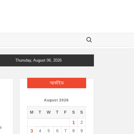
Search for:
Thursday, August 06, 2026
আর্কাইভ
August 2026
ং
M
T
W
T
F
S
S
1
2
ুর
3
4
5
6
7
8
9