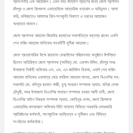
প্রশংসনীয় এক আয়োজন। এমন মহৎ উদ্যোগ গ্রহণের জন্য জেলা প্রশাসন
চাঁদপুর ও জেলা শিল্পকলা একাডেমিকে আন্তরিক ধন্যবাদ ও অভিনন্দন। আশা
করি, ভবিষ্যতেও আমাদের শিল্প-সংস্কৃতি বিকাশে এ ধরনের আয়োজন
অব্যাহত থাকবে।
জেলা প্রশাসক আহমেদ জিয়াউর রহমানের সভাপতিত্বে বক্তব্য রাখেন এমপি
শেখ ফরিদ আহমেদ মানিকের সহধর্মিণী মুনীরা আহমেদ।
জেলা গ্রন্থাগারিক উম্মে রায়হানা ফেরদৌসের পরিচালনায় অনুষ্ঠানে উপস্থিত
ছিলেন অতিরিক্ত জেলা প্রশাসক (সার্বিক) মো. এরশাদ উদ্দিন, চাঁদপুর সদর
উপজেলা নির্বাহী অফিসার এস. এম. এন জামিউল হিকমা, এমপি শেখ ফরিদ
আহমেদ মানিকের একমাত্র মেয়ে ফারিসা আহমেদ মানহা, জেলা বিএনপির সহ-
সভাপতি মো. খলিলুর রহমান গাজী, যুগ্ম সাধারণ সম্পাদক অ্যাড. মনিরা বেগম
চৌধুরী, সদর উপজেলা বিএনপির সাধারণ সম্পাদক হযরত আলী ঢালী, জেলা
বিএনপির আইন বিষয়ক সম্পাদক অ্যাড. কোহিনূর বেগম, জেলা শিল্পকলা
একাডেমির কালচারাল অফিসার দিতি সাহাসহ বিভিন্ন সরকারি-বেসরকারি
প্রতিষ্ঠানের কর্মকর্তা, সাংস্কৃতিক ব্যক্তিত্ব ও সুধীজন এবং বিভিন্ন
সংগঠনের কর্মকর্তারা।