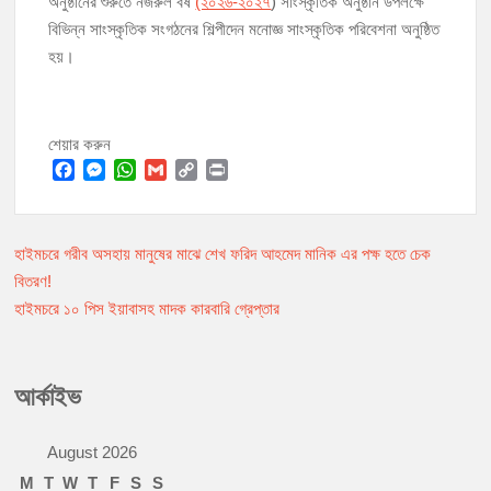
অনুষ্ঠানের শুরুতে নজরুল বর্ষ
(২০২৬-২০২৭
) সাংস্কৃতিক অনুষ্ঠান উপলক্ষে
বিভিন্ন সাংস্কৃতিক সংগঠনের শিল্পীদেন মনোজ্ঞ সাংস্কৃতিক পরিবেশনা অনুষ্ঠিত
হয়।
শেয়ার করুন
F
M
W
G
C
P
a
e
h
m
o
r
c
s
a
a
p
i
হাইমচরে গরীব অসহায় মানুষের মাঝে শেখ ফরিদ আহমেদ মানিক এর পক্ষ হতে চেক
Post
e
s
t
i
y
n
b
e
s
l
L
t
বিতরণ!
navigation
o
n
A
i
হাইমচরে ১০ পিস ইয়াবাসহ মাদক কারবারি গ্রেপ্তার
o
g
p
n
k
e
p
k
r
আর্কাইভ
August 2026
M
T
W
T
F
S
S