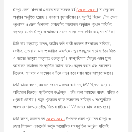
চাঁদপুর জেলা শিল্পকলা একাডেমিতে নজরুল বর্ষ
(২০২৬-২০২৭
) সাংস্কৃতিক
মঞ্চে নয়, নেতাকর্মীদের সারিতে বসে মতবিনিময় করলেন শিক্ষামন্ত্রী আ,ন,ম এহসানুল
অনুষ্ঠান অনুষ্ঠিত হয়েছে। গতকাল বৃহস্পতিবার (২ জুলাই) বিকেল ৪টায় জেলা
হক মিলন
প্রশাসন ও জেলা শিল্পকলা একাডেমির আয়োজন অনুষ্ঠানে প্রধান অতিথির
বক্তব্য রাখেন চাঁদপুর-৩ আসনের সংসদ সদস্য শেখ ফরিদ আহমেদ মানিক।
চাঁদপুর জেলা বিএনপির সিনিয়র সহ-সভাপতি মাহবুব আনোয়ার বাবলুর মৃত্যুতে স্মরণ
সভা ও দোয়া মাহফিল
তিনি তার বক্তব্যে বলেন, জাতীয় কবি কাজী নজরুল ইসলামের সাহিত্য,
চাঁদপুর পৌরসভার ২০৫ কোটি টাকার বাজেট ঘোষণা
সংগীত, চেতনা ও অসাম্প্রদায়িক আদর্শকে নতুন প্রজন্মের মাঝে ছড়িয়ে দিতে
এ ধরনের উদ্যোগ অত্যন্ত গুরুত্বপূর্ণ। সংস্কৃতিমনা চাঁদপুরে এমন সুন্দর
আয়োজন আমাদের সাংস্কৃতিক চর্চাকে আরও সমৃদ্ধ করবে এবং নজরুলের
কচুয়ায় পৃথক অভিযানে ২০১ পিস ইয়াবা ও ৫০ গ্রাম গাঁজাসহ ৩ মাদক কারবারি
গ্রেপ্তার
বিদ্রোহ, মানবতা ও সাম্যের বাণীকে নতুন করে সবার মাঝে জাগ্রত করবে।
তিনি আরও বলেন, নজরুল কেবল একজন কবি নন, তিনি ছিলেন অন্যায়-
অবিচারের বিরুদ্ধে প্রতিবাদের কণ্ঠস্বর। তাঁর রচনা আমাদের সাহস, শক্তি ও
প্রেরণা জোগায়। নতুন প্রজন্মের কাছে নজরুলের সাহিত্য ও সংস্কৃতিকে
আরও ব্যাপকভাবে পৌঁছে দিতে সবাইকে সম্মিলিতভাবে কাজ করতে হবে।
তিনি বলেন, নজরুল বর্ষ
২০২৬-২০২৭
উপলক্ষে জেলা প্রশাসন চাঁদপুর ও
জেলা শিল্পকলা একাডেমি কর্তৃক আয়োজিত সাংস্কৃতিক অনুষ্ঠান সত্যিই