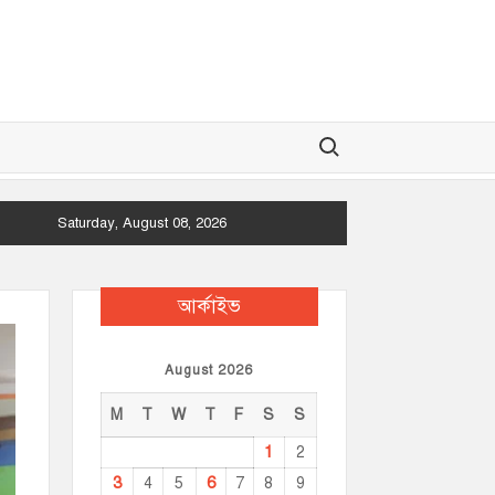
Search for:
Saturday, August 08, 2026
আর্কাইভ
August 2026
M
T
W
T
F
S
S
1
2
3
6
4
5
7
8
9