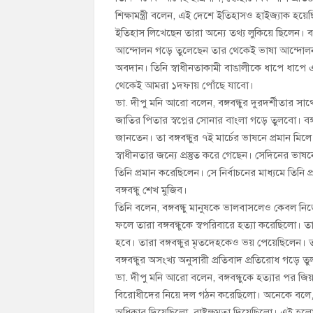
শিক্ষামন্ত্রী বলেন, এই দেশে ইতিহাসও হাইজ্যাক হ
ইতিহাস লিখেছেন তারা অন্যে তথ্য লুকিয়ে ছিলেন। বঙ্
আন্দোলন গড়ে তুলেছেন তার থেকেই ভাষা আন্দোলন।
অবদান। তিনি স্বাধীনতাকামী বাঙালীকে ধাপে ধাপ
থেকেই আমরা ১দফায় পোঁছে যাবো।
ডা. দীপু মনি আরো বলেন, বঙ্গবন্ধুর দুরদর্শীতার 
জাতির পিতার স্বপ্নের সোনার বাংলা গড়ে তুলবো। বঙ্
জানতেন। তা বঙ্গবন্ধুর ৭ই মার্চের ভাষনে প্রমান মিল
স্বাধীনতার জন্যে প্রস্তুত করে গেছেন। সেদিনের ভাষ
তিনি প্রমান করেছিলেন। সে নির্বাচনের মাধ্যমে তিনি
বঙ্গবন্ধু শেখ মুজিব।
তিনি বলেন, বঙ্গবন্ধু মানুষকে ভালবাসলেও কেবল 
ফলে তারা বঙ্গবন্ধুকে স্বপরিবারে হত্যা করেছিলো। 
হবে। তারা বঙ্গবন্ধুর মৃতদেহকেও ভয় পেয়েছিলেন। তা
বঙ্গবন্ধুর অসংখ্য অনুসারী প্রতিবাদ প্রতিরোধ গ
ডা. দীপু মনি আরো বলেন, বঙ্গবন্ধুকে হত্যার পর জি
বিরোধীদের নিয়ে দল গঠন করেছিলো। অনেকে বলে, জিয়
অধিকার দিয়েছিলো, রাষ্ট্রক্ষমতা দিয়েছিলো। এই হলো 