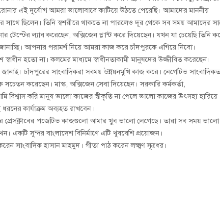
ীতায় করোনার এই দুর্যোগ আমরা ভালোবাবে কাটিয়ে উঠতে পেরেছি। আমাদের মাননীয়
াদের সাথে ছিলেন। তিনি স্বশরীরে থাকতে না পারলেও দূর থেকে সব সময় আমাদের স
ার টেস্টের ল্যাব করেছেন, অক্সিজেন প্লান্ট করে দিয়েছেন। যখন যা চেয়েছি তিনি ক
ঞতা জানাচ্ছি। আপনার পরামর্শ নিয়ে আমরা কাজ করে চাঁদপুরকে এগিয়ে নিবো।
বাধীন হতো না। কলমের মাধ্যমে স্বাধীনতাকামী মানুষদের উজ্জীবিত করেছেন।
জানাই। চাঁদপুরের সাংবাদিকরা সবময় উন্নয়নমুখি কাজ করে। নেগেটিভ সাংবাদিক
 সচেতন করেছেন। মাস্ক, অক্সিজেন সেবা দিয়েছেন। সরকারি কর্মকর্তা,
 বিশ্বাস করি মানুষ ভালো কাজের স্বীকৃতি না পেলে ভালো কাজের উৎসহা হারিয়ে
 ধরনের কার্যাক্রম অব্যহত রাখবেন।
ঁদপুর প্রেসক্লাবের পজেটিভ কাজগুলো আমার খুব ভালো লেগেছে। তারা সব সময় ভালো
ন। একটি সুন্দর বাংলাদেশ বিনির্মাণে এটি খুববেশি প্রয়োজন।
েন সাংবাদিক হাসান মাহমুদ। গীতা পাঠ করেন লক্ষ্মণ সূত্রধর।