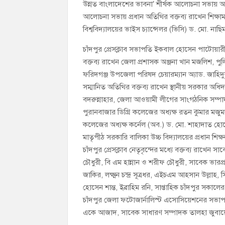
উন্নত বাংলাদেশের ভাবনা’ শীর্ষক আলোচনা সভায় অনুষ
আলোচনা সভায় প্রধান অতিথির বক্তব্য রাখেন শিক্ষামন্ত
বিশ্ববিদ্যালয়ের ভাইস চ্যান্সেলর (ভিসি) ড. মো. না
চাঁদপুর প্রেসক্লাব সভাপতি ইকবাল হোসেন পাটোয়া
বক্তব্য রাখেন জেলা প্রশাসক অঞ্জনা খান মজলিশ, পু
ফরিদগঞ্জ উপজেলা পরিষদ চেয়ারম্যান অ্যাড. জাহি
সম্মানিত অতিথির বক্তব্য রাখেন স্থানীয় সরকার অধিদপ্ত
বদরুন্নাহার, জেলা আওয়ামী লীগের সাংগঠনিক সম্প
পুরানবাজার ডিগ্রি কলেজের অধ্যক্ষ রতন কুমার মজু
কলেজের অধ্যক্ষ কর্নেল (অব.) ড. মো. শাহাদাত হো
মাতৃপীঠ সরকারি বালিকা উচ্চ বিদ্যালয়ের প্রধান শিক্ষ
চাঁদপুর প্রেসক্লাব নেতৃবৃন্দের মধ্যে বক্তব্য রাখে
চৌধুরী, বি এম হান্নান ও শরীফ চৌধুরী, সাবেক ভারপ
জাকির, লক্ষ্মন চন্দ্র সূত্রধর, এইচএম আহসান উল্ল
হোসেন শান্ত, ইব্রাহিম রনি, সাপ্তাহিক চাঁদপুর সকা
চাঁদপুর জেলা ফটোজার্নালিস্ট এসোসিয়েশনের সভা
একে আজাদ, সাবেক সাধারণ সম্পাদক তালহা জুবায়ের