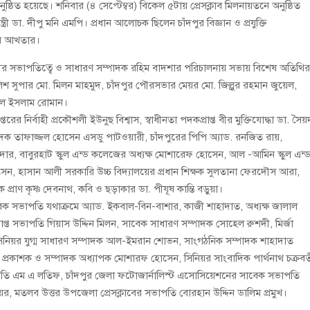
্ঠিত হয়েছে। শনিবার (৪ সেপ্টেম্বর) বিকেল ৫টায় প্রেসক্লাব মিলনায়তনে অনুষ্ঠিত
্রী ডা. দীপু মনি এমপি। প্রধান আলোচক ছিলেন চাঁদপুর বিজ্ঞান ও প্রযুক্তি
ছিম আখতার।
রীর সভাপতিত্বে ও সাধারণ সম্পাদক রহিম বাদশার পরিচালনায় সভায় বিশেষ অতিথি
লিশ সুপার মো. মিলন মাহমুদ, চাঁদপুর পৌরসভার মেয়র মো. জিল্লুর রহমান জুয়েল,
দুল ইসলাম রোমান।
রের নির্বাহী প্রকৌশলী ইউনুছ বিশ্বাস, স্বাধীনতা পদকপ্রাপ্ত বীর মুক্তিযোদ্ধা ডা. সৈয়
াদক তাফাজ্জল হোসেন এসডু পাটওয়ারী, চাঁদপুরের পিপি অ্যাড. রনজিত রায়,
মদার, বাবুরহাট স্কুল এন্ড কলেজের অধ্যক্ষ মোশারেফ হোসেন, আল -আমিন স্কুল এন্
সেন, হাসান আলী সরকারি উচ্চ বিদ্যালয়ের প্রধান শিক্ষক সুলতানা ফেরদৌস আরা,
ক প্রাণ কৃষ্ণ দেবনাথ, কবি ও ছড়াকার ডা. পীযূষ কান্তি বড়ুয়া।
ন সাবেক সভাপতি যথাক্রমে অ্যাড. ইকবাল-বিন-বাশার, কাজী শাহাদাত, অধ্যক্ষ জালাল
্রাপ্ত সভাপতি গিয়াস উদ্দিন মিলন, সাবেক সাধারণ সম্পাদক সোহেল রুশদী, মির্জা
াহ, সিনিয়র যুগ্ম সাধারণ সম্পাদক আল-ইমরান শোভন, সাংগঠনিক সম্পাদক শাহাদাত
লের প্রকাশক ও সম্পাদক অধ্যাপক মোশারফ হোসেন, সিনিয়র সাংবাদিক পার্থনাথ চক্রবর্ত
পতি এম এ লতিফ, চাঁদপুর জেলা ফটোজার্নালিস্ট এসোসিয়েশনের সাবেক সভাপতি
, মতলব উত্তর উপজেলা প্রেসক্লাবের সভাপতি বোরহান উদ্দিন ডালিম প্রমুখ।