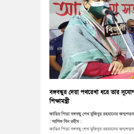
চাঁদপুর জেলা বিএনপির সিনিয়র সহ-সভাপতি মাহ
চাঁদপুর পৌরসভার ২০৫ কোটি টাকার বাজেট ঘ
কচুয়ায় পৃথক অভিযানে ২০১ পিস ইয়াবা ও ৫০ গ্
বঙ্গবন্ধুর দেয়া পথরেখা ধরে তার সুযো
শিক্ষামন্ত্রী
জাতির পিতা বঙ্গবন্ধু শেখ মুজিবুর রহমানের জন্মশতব
: আশিক বিন রহীম :
জাতির পিতা বঙ্গবন্ধু শেখ মুজিবুর রহমানের জন্মশতবার