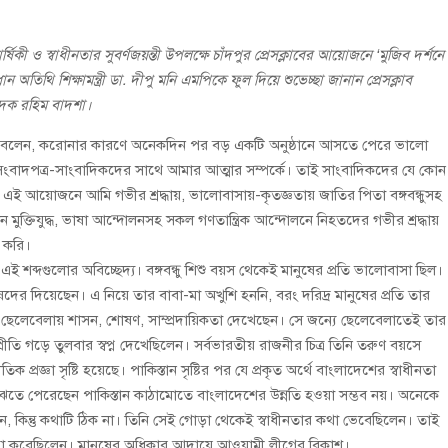
্ষিকী ও স্বাধীনতার সুবর্ণজয়ন্তী উপলক্ষে চাঁদপুর প্রেসক্লাবের আয়োজনে ‘মুজিব দর্শনে
অতিথি শিক্ষামন্ত্রী ডা. দীপু মনি এমপিকে ফুল দিয়ে শুভেচ্ছা জানান প্রেসক্লাব
দক রহিম বাদশা।
মনি এমপি বলেন, করোনার কারণে অনেকদিন পর বড় একটি অনুষ্ঠানে আসতে পেরে ভালো
 সংবাদপত্র-সাংবাদিকদের সাথে আমার আত্মার সম্পর্কে। তাই সাংবাদিকদের যে কোন
য়োজনে আমি গভীর শ্রদ্ধায়, ভালোবাসায়-কৃতজ্ঞতায় জাতির পিতা বঙ্গবন্ধুসহ
মুক্তিযুদ্ধ, ভাষা আন্দোলনসহ সকল গণতান্ত্রিক আন্দোলনে নিহতদের গভীর শ্রদ্ধায়
 করি।
ীরতা এই শব্দগুলোর অবিচ্ছেদ্য। বঙ্গবন্ধু শিশু বয়স থেকেই মানুষের প্রতি ভালোবাসা ছিল।
দের দিয়েছেন। এ নিয়ে তার বাবা-মা অখুশি হননি, বরং দরিদ্র মানুষের প্রতি তার
ছেলেবেলায় শাসন, শোষণ, সাম্প্রদায়িকতা দেখেছেন। সে জন্যে ছেলেবেলাতেই তার
প্রীতি গড়ে তুলবার স্বপ্ন দেখেছিলেন। সর্বভারতীয় রাজনীর চিত্র তিনি তরুণ বয়সে
রজ্ঞা সৃষ্টি হয়েছে। পাকিস্তান সৃষ্টির পর যে প্রকৃত অর্থে বাংলাদেশের স্বাধীনতা
বুঝতে পেরেছেন পাকিস্তান কাঠামোতে বাংলাদেশের উন্নতি হওয়া সম্ভব নয়। অনেকে
েন, কিন্তু কথাটি ঠিক না। তিনি সেই গোড়া থেকেই স্বাধীনতার কথা ভেবেছিলেন। তাই
তিষ্ঠা করেছিলেন। মানুষের অধিকার আদায়ে আওয়ামী লীগের বিকাশ।