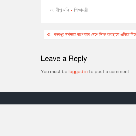
c
s
a
a
p
i
e
s
t
i
y
n
ডা. দীপু মনি
শিক্ষামন্ত্রী
b
e
s
l
L
t
o
n
A
i
o
g
p
n
Post
k
e
p
k
বঙ্গবন্ধুর দর্শনকে ধারণ করে দেশে শিক্ষা ব্যবস্থাকে এগিয়ে নিচ্ছে
r
navigation
Leave a Reply
You must be
logged in
to post a comment.