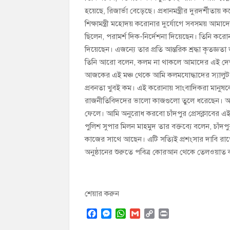
হয়েছে, রিজার্ভা বেড়েছে। প্রধানমন্ত্রীর দুরদর্শ
শিক্ষামন্ত্রী মহোদয় করোনার দুর্যোগে সবসময় আম
ছিলেন, পরামর্শ দিক-নির্দেশনা দিয়েছেন। তিনি করোন
দিয়েছেন। এজন্যে তার প্রতি আন্তরিক শ্রদ্ধা কৃতজ্
তিনি আরো বলেন, কলম না থাকলে আমাদের এই দেশ স্
আজকের এই মঞ্চ থেকে আমি কলমযোদ্ধাদের স্যালুট 
প্রবনতা খুবই কম। এই করোনায় সাংবাদিকরা মানুষকে
রাজনীতিবিদদের ভালো কাজগুলো তুলে ধরেছেন। আমি
ফেলে। আমি অনুরোধ করবো চাঁদপুর প্রেসক্লাবের এই
পুলিশ সুপার মিলন মাহমুদ তার বক্তব্যে বলেন, চা
কাজের সাথে আছেন। এটি সত্যিই প্রশংসার দাবি রাখে
অনুষ্ঠানের শুরুতে পবিত্র কোরআন থেকে তেলওয়াত কর
শেয়ার করুন
F
M
W
G
C
P
a
e
h
m
o
r