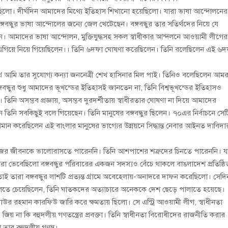
য়েছিলো। দীর্ঘদিন আমাদের মিথ্যে ইতিহাস শিখানো হয়েছিলো। যারা ভাষা আন্দোলনের
গবন্ধুর ভাষা আন্দোলের জন্যে জেল খেটেছেন। বঙ্গবন্ধুর তার সতির্থদের নিয়ে যে
 আমাদের ভাষা আন্দোলন, মুক্তিযুদ্ধসহ সকল স্বাধীকার আন্দলনে আওয়ামী লীগের
ে এগিয়ে নিয়ে গিয়েছিলেন।। তিনি ৬দফা ঘোষণা করেছিলেন। তিনি বলেছিলেন এই ৬দ
সাথে আমি তার সুযোগ্য কন্যা জননেত্রী শেখ হাসিনার মিল পাই। তিনিও বলেছিলেন আমর
গবন্ধুর শুধু আমাদের ভূখন্ডের ইতিহাসই জানতেন না, তিনি বিশ্বভূখন্ডের ইতিহাসও
ে। তিনি অসম্ভব প্রজ্ঞায়, অসম্ভব দুরদর্শীতায় স্বাধীরতার ঘোষণা না দিয়ে আমাদের
নে তিনি সবকিছুই বলে গিয়েছেন। তিনি মানুষের বঙ্গবন্ধুর ছিলেন। ৭০এর নির্বাচনে সেট
 প্রমান করেছিলেন এই বাংলার মানুষের ভাগ্যের উন্নয়নে সিদ্ধান্ত নেবার আইনত দাবিদা
নিজের জীবনকে ভালোবাসতে পারেননি। তিনি আশপাশের শত্রুদের চিনতে পারেননি। য
তারা ভেবেছিলো বঙ্গবন্ধুর পরিবারের একজন সদস্যও বেঁচে থাকলে বাঙলাদেশ প্রতিষ্ঠি
ই তারা বঙ্গবন্ধুর লাশটি প্রত্যন্ত গ্রামে অবেহেলায়-অনাদরে দাফন করেছিলো। সেদি
ড়ে তুলতে চেয়েছিলেন, তিনি ঘাতকদের অত্যাচারে অনেককে দেশ ছেড়ে পালাতে হয়েছে।
য়াউর রহমান কারফিউ জারি করে ক্ষমতায় ছিলো। সে এন্ট্রি আওয়ামী লীগ, স্বাধীনতা
 না কি বহুদলীয় গণতন্ত্রের প্রবক্তা। তিনি স্বাধীনতা বিরোধীদের রাজনীতি করার
তার বহুদলীয় গণন্ত্র।