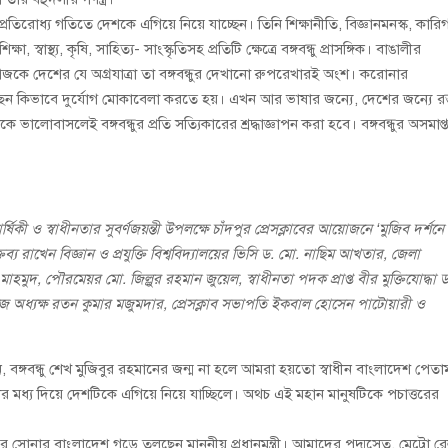
্রতিরোধ্য গতিতে দেশকে এগিয়ে নিয়ে যাচ্ছেন। তিনি শিক্ষানীতি, বিজ্ঞানমনস্ক, কারি
 স্বাস্থ্য, কৃষি, সাহিত্য- সাংস্কৃতিসহ প্রতিটি ক্ষেত্রে বঙ্গবন্ধু প্রাসঙ্গিক। বাঙালীর
েছে। আজকে দেশের যে অগ্রযাত্রা তা বঙ্গবন্ধুর দেখানো রুপরেখারই অংশ। করোনার
িয়েছেন কিভাবে দুর্যোগ মোকাবেলা করতে হয়। এখন আর ভাষার জন্যে, দেশের জন্যে রক
ে ভালোবাসলেই বঙ্গবন্ধুর প্রতি সত্যিকারের শ্রদ্ধাজ্ঞাপন করা হবে। বঙ্গবন্ধুর অসমাপ্
্ষিকী ও স্বাধীনতার সুবর্ণজয়ন্তী উপলক্ষে চাঁদপুর প্রেসক্লাবের আয়োজনে ‘মুজিব দর্শনে
য রাখেন বিজ্ঞান ও প্রযুক্তি বিশ্ববিদ্যালয়ের ভিসি ড. মো. নাছিম আখতার, জেলা
হমুদ, পৌরমেয়র মো. জিল্লুর রহমান জুয়েল, স্বাধীনতা পদক প্রাপ্ত বীর মুক্তিযোদ্ধা ড
েজ অধ্যক্ষ রতন কুমার মজুমদার, প্রেসক্লাব সভাপতি ইকবাল হোসেন পাটোয়ারী ও
, বঙ্গবন্ধু শেখ মুজিবুর রহমানের জন্ম না হলে আমরা হয়তো স্বাধীন বাংলাদেশ পেতা
র মধ্য দিয়ে দেশটিকে এগিয়ে নিয়ে যাচ্ছিলে। অথচ এই মহান মানুষটিকে পচাত্তরের
প্নের সোনার বাংলাদেশ গড়ে তুলছেন মাননীয় প্রধানমন্ত্রী। আমাদের পদ্মসেতু, মেট্রো র