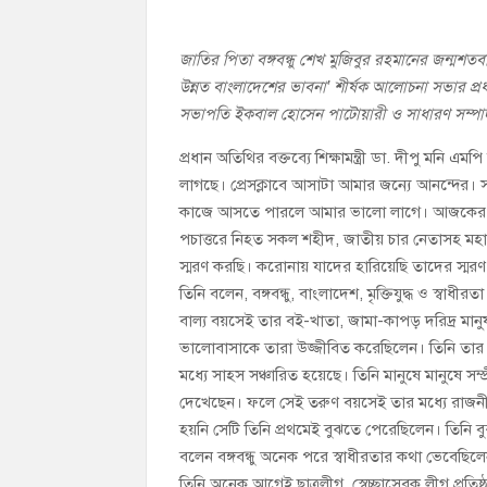
জাতির পিতা বঙ্গবন্ধু শেখ মুজিবুর রহমানের জন্মশতবার
উন্নত বাংলাদেশের ভাবনা’ শীর্ষক আলোচনা সভার প্রধান 
সভাপতি ইকবাল হোসেন পাটোয়ারী ও সাধারণ সম্পা
প্রধান অতিথির বক্তব্যে শিক্ষামন্ত্রী ডা. দীপু 
লাগছে। প্রেসক্লাবে আসাটা আমার জন্যে আনন্দের।
কাজে আসতে পারলে আমার ভালো লাগে। আজকের এই আ
পচাত্তরে নিহত সকল শহীদ, জাতীয় চার নেতাসহ মহান 
স্মরণ করছি। করোনায় যাদের হারিয়েছি তাদের স্মরণ
তিনি বলেন, বঙ্গবন্ধু, বাংলাদেশ, মৃক্তিযুদ্ধ ও স্বাধ
বাল্য বয়সেই তার বই-খাতা, জামা-কাপড় দরিদ্র মানুষ
ভালোবাসাকে তারা উজ্জীবিত করেছিলেন। তিনি তার 
মধ্যে সাহস সঞ্চারিত হয়েছে। তিনি মানুষে মানুষে সম্
দেখেছেন। ফলে সেই তরুণ বয়সেই তার মধ্যে রাজনীতিক প্
হয়নি সেটি তিনি প্রথমেই বুঝতে পেরেছিলেন। তিনি 
বলেন বঙ্গবন্ধু অনেক পরে স্বাধীরতার কথা ভেবেছিল
তিনি অনেক আগেই ছাত্রলীগ, স্বেচ্ছাসেবক লীগ প্র