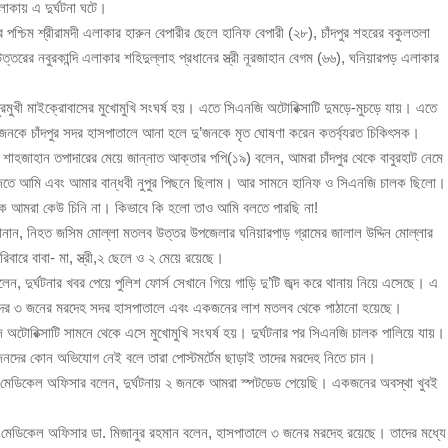
লাকায় এ দুর্ঘটনা ঘটে।
ার পশ্চিম শ্রীরামদী এলাকার হারুন বেপারীর ছেলে হানিফ বেপারী (২৮), চাঁদপুর শহরের বকুলতলা
ঁজাসহ ৩ মাদক কারবারি গ্রেপ্তার
তরের নবুরকান্দি এলাকার শহিদুল্লাহ প্রধানের স্ত্রী নূরজাহান বেগম (৬৬), ঘনিয়ারপড় এলাকার
ঁদপুরমুখী মাইক্রোবাসের মুখোমুখি সংঘর্ষ হয়। এতে সিএনজি অটোরিক্সাটি দুমড়ে-মুচড়ে যায়। এতে
কে চাঁদপুর সদর হাসপাতালে আনা হলে দু’জনকে মৃত ঘোষণা করেন কতর্ব্যরত চিকিৎসক।
শাহজাহান তপাদারের মেয়ে জান্নাত আক্তার পপি(১৯) বলেন, আমরা চাঁদপুর থেকে বাবুরহাট নেমে
িতে আমি এবং আমার বান্ধবী নুপুর পিছনে ছিলাম। আর সামনে হানিফ ও সিএনজি চালক ছিলো।
তাকে আমরা কেউ চিনি না। কিভাবে কি হলো তাও আমি বলতে পারছি না!
 জানান, নিহত জসিম মোল্লা মতলব উত্তর উপজেলার ঘনিয়ারপাড় গ্রামের জালাল উদ্দিন মোল্লার
ারে বাবা- মা, স্ত্রী,২ ছেলে ও ২ মেয়ে রয়েছে।
 বলেন, দুর্ঘটনার খবর পেয়ে পুলিশ ফোর্স সেখানে গিয়ে গাড়ি দু’টি জব্দ করে থানায় নিয়ে এসেছে। এ
িহতদের ৩ জনের মরদেহ সদর হাসপাতালে এবং একজনের লাশ মতলব থেকে পাঠানো হয়েছে।
অটোরিক্সাটি সামনে থেকে এসে মুখোমুখি সংঘর্ষ হয়। দুর্ঘটনার পর সিএনজি চালক পালিয়ে যায়।
জনদের কোন অভিযোগ নেই বলে তারা পোস্টমর্টেম ছাড়াই তাদের মরদেহ নিতে চান।
ক মেডিকেল অফিসার বলেন, দুর্ঘটনায় ২ জনকে আমরা স্পটডেড পেয়েছি। একজনের অবস্থা খুবই
সি মেডিকেল অফিসার ডা. মিজানুর রহমান বলেন, হাসপাতালে ৩ জনের মরদেহ রয়েছে। তাদের মধ্যে