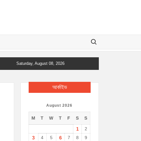
Search for:
Saturday, August 08, 2026
আর্কাইভ
August 2026
M
T
W
T
F
S
S
1
2
3
4
5
6
7
8
9