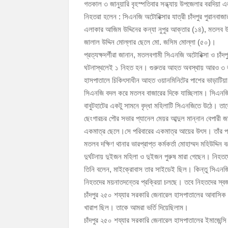
গতকাল ৩ জানুয়ারি বৃহস্পতিবার সন্ধ্যায় উপজেলার বরদিয়া এ
চাঁদপুর পৌরসভার ২০৫ কোটি টাকার বাজেট ঘোষণা
নিহতরা হলেন : সিএনজি অটোরিক্সার যাত্রী চাঁদপুর পুরানবাজ
কচুয়ায় পৃথক অভিযানে ২০১ পিস ইয়াবা ও ৫০ গ্রাম গা
এলাকার আজিম উদ্দিনের কন্যা নুপুর আক্তার (১৪), মতলব উত্
জালাল উদ্দিন মোল্লার ছেলে মো. জসিম মোল্লা (৫০)।
প্রত্যক্ষদর্শীরা জানান, মতলবগামী সিএনজি অটোরিক্সা ও চা
ঘটনাস্থলেই ১ নিহত হন। গুরুতর আহত অবস্থায় আরও ৩ জন
হাসপাতালে চিকিৎসাধীন আহত ওয়ানমিনিটের পাশের ভাড়াটিয়া 
সিএনজি বদল করে মতলব বাজারের দিকে যাচ্ছিলাম। সিএনজ
বাবুটহাটের একটু সামনে বৃদ্ধা মহিলাটি সিএনজিতে উঠে। 
ছেংগারচর পৌর সভার প্যানেল মেয়র আব্দুল মান্নান বেপারী
একমাত্র ছেলে।সে পরিবারের একমাত্র আয়ের উৎস। তাঁর পরিব
মতলব দক্ষিণ থানার ভারপ্রাপ্ত কর্মকর্তা মোহাম্মদ মহিউদ্দিন
দুর্ঘটনায় দুইজন মহিলা ও দুইজন পুরুষ মারা গেছেন। ন
তিনি বলেন, মাইক্রোবাস তার সাইডেই ছিল। কিন্তু সিএনজি 
নিহতদের ময়নাতদন্তের প্রক্রিয়া চলছে। তবে নিহতদের স্ব
চাঁদপুর ২৫০ শয্যার সরকারি জেনারেল হাসপাতালের আবাসি
খারাপ ছিল। তাকে আমরা ভর্তি দিয়েছিলাম।
চাঁদপুর ২৫০ শয্যার সরকারি জেনারেল হাসপাতালের ইমাজেন্