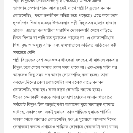
পল্লী বিদ্যুতের লোডশেডিং বৃদ্ধি পেয়েছে। এদিকে প্রচন্ড
তাপদাহ,ভেপসা গরম আবার সেই সাথে পল্লী বিদ্যুতের ঘন ঘন
লোডশেডিং। ফলে জনজীবন অতিষ্ঠ হয়ে পড়েছে। এতে করে চরম
দুর্ভোগের শিকার হচ্ছেন উপজেলার পল্লী বিদ্যুতের হাজার হাজার
গ্রাহক। এছাড়া ব্যবসায়ীরা সারাদিন দোকানদারি শেষে বাড়িতে
ফিরে বিশ্রাম বা শান্তি মত ঘুমাতেও পাড়ছে না। এ লোডশেডিংয়ে
শিশু, বৃদ্ধ ও অসুস্থ্য ব্যক্তি এবং হাসপাতালে ভর্তিরত ব্যক্তিদের কষ্ট
সবচেয়ে বেশি।
পল্লী বিদ্যুতের বেশ কয়েকজন গ্রাহকরা বলছেন, গ্রামাঞ্চলে একবার
বিদ্যুৎ চলে গেলে আসার কোন সময় থাকে না। এক-দেড় ঘন্টা পর
আসলেও কিছু সময় পর আবার লোডশেডিং করা হচ্ছে। তারা
বলছেন,দিনের বেলা লোডশেডিং কম হলেও রাতে ঘন ঘন
লোডশেডিং করা হয়। ফলে চড়ম ভোগান্তি পহাতে হচ্ছে।
ঈদের কেনাকাটা করতে আসা সোহাগ হোসেন জানান,গতরাত্রে
সর্বমোট বিদ্যুৎ ছিল আড়াই ঘন্টা আমাদের ঘুমে মারাত্মক ব্যাঘাত
ঘটেছে, সকালবেলা একটু ঘুমাবো তাও শান্তিতে ঘুমাতে পারিনি।
সকাল থেকে আবারও লোডশেডিং শুরু,এ সুযোগে আসলাম ঈদের
কেনাকাটা করতে এখানেও শান্তিতে দোকানে কেনাকাটা করা যাচ্ছে