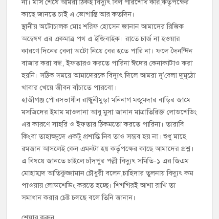
না। মাস শেষে আমরা ঠিকই বিদ্যুৎ বিল পরিশোধ করি,কর্তৃপক্ষের
কাছে জানতে চাই এ ভোগান্তি আর কতদিন।
স্থানীয় অটোচালক মোঃ শরিফ হোসেন জানান আমাদের রিজিক
অন্বেষণ এর একমাত্র পথ এ ইজিবাইক। রাতে চার্জ না হওয়ার
কারণে দিনের বেলা অটো নিয়ে বের হতে পারি না। ফলে দৈনন্দিন
বাজার করা বন্ধ, ইফতারও করতে পারিনা ঈদের কেনাকাটাও করা
হয়নি। সঠিক সময়ে আমাদেরকে বিদ্যুৎ দিলে আমরা দু’বেলা দুমুঠো
খাবার খেয়ে জীবন বাঁচাতে পারবো।
হাজীগঞ্জ পৌরসভাধীন রান্ধুনীমুড়া মনিনাগ মজুমদার বাড়ির জামে
মসজিদের ইমাম মাওলানা আবু মুসা জানান মাত্রাতিরিক্ত লোডশেডিং
এর কারণে সাহরি ও ইফতার ঠিকমতো করতে পারিনা। তারাবি
কিংবা তাহাজ্জুদে একটু প্রশান্তি নিব তাও সম্ভব হয় না। শুধু মাহে
রমজান আসলেই কেন এমনটা হয় কর্তৃপক্ষের কাছে আমাদের প্রশ্ন।
এ বিষয়ে জানতে চাইলে চাঁদপুর পল্লী বিদ্যুৎ সমিতি-১ এর জিএম
মোহাম্মদ আতিকুজ্জামান চৌধুরী বলেন,চাহিদার তুলনায় বিদ্যুৎ কম
পাওয়ায় লোডশেডিং করতে হচ্ছে। শিগগিরই আশা রাখি তা
সমাধান করার চেষ্ট চলছে বলে তিনি জানান।
শেয়ার করুন