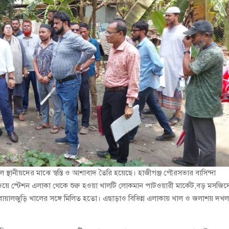
লে স্থানীয়দের মাঝে স্বস্তি ও আশাবাদ তৈরি হয়েছে। হাজীগঞ্জ পৌরসভার বাসিন্দা
়ে স্টেশন এলাকা থেকে শুরু হওয়া খালটি লোকমান পাটওয়ারী মার্কেট,বড় মসজিদ
ে বোয়ালজুড়ি খালের সঙ্গে মিলিত হতো। এছাড়াও বিভিন্ন এলাকায় খাল ও জলাশয় দখ