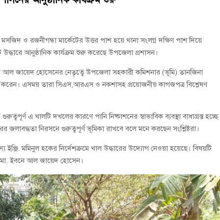
সজিদ ও রজনীগন্ধা মার্কেটের উত্তর পাশ হয়ে থানা সংলগ্ন দক্ষিণ পাশ দিয়ে
টি উদ্ধারে আনুষ্ঠানিক কার্যক্রম শুরু করেছে উপজেলা প্রশাসন।
ইবনে আল জায়েদ হোসেনের নেতৃত্বে উপজেলা সহকারী কমিশনার (ভূমি) তানজিনা
র্শন করেন। এসময় তারা সিএস,আরএস ও নকশাসহ প্রয়োজনীয় কাগজপত্র বিশ্লেষণ
রুত্বপূর্ণ এ খালটি দখলের কারণে পানি নিষ্কাশনের স্বাভাবিক ব্যবস্থা বাধাগ্রস্ত হচ্ছে
 জলাবদ্ধতা নিরসনে গুরুত্বপূর্ণ ভূমিকা রাখবে বলে মনে করছেন সংশ্লিষ্টরা।
্য ইঞ্জি. মমিনুল হকের নির্দেশক্রমে খাল উদ্ধারের উদ্যোগ নেওয়া হয়েছে। বিষয়টি
্তা মো. ইবনে আল জায়েদ হোসেন।