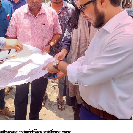
বুব আনোয়ার বাবলুর মৃত্যুতে স্মরণ সভা ও দোয়া মাহফিল
োষণা
রাম গাঁজাসহ ৩ মাদক কারবারি গ্রেপ্তার
রশাসনের আনুষ্ঠানিক কার্যক্রম শুরু