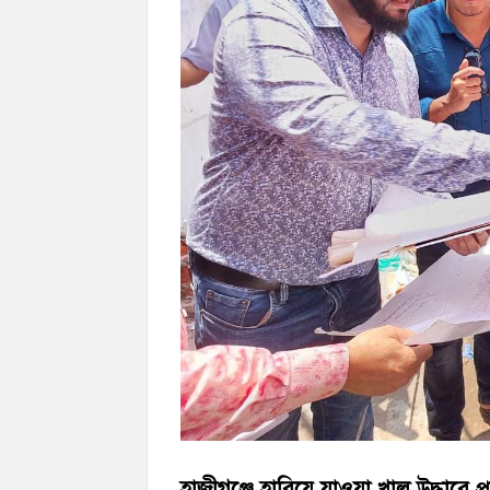
চাঁদপুর জেলা বিএনপির সিনিয়র সহ-সভাপতি মাহ
চাঁদপুর পৌরসভার ২০৫ কোটি টাকার বাজেট ঘ
কচুয়ায় পৃথক অভিযানে ২০১ পিস ইয়াবা ও ৫০ গ্
হাজীগঞ্জে হারিয়ে যাওয়া খাল উদ্ধারে প্