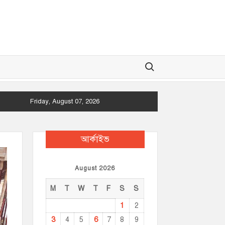
Search for:
Friday, August 07, 2026
আর্কাইভ
August 2026
M
T
W
T
F
S
S
1
2
3
6
4
5
7
8
9