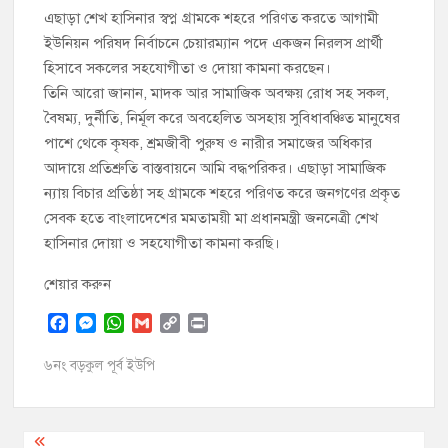
এছাড়া শেখ হাসিনার স্বপ্ন গ্রামকে শহরে পরিণত করতে আগামী
ইউনিয়ন পরিষদ নির্বাচনে চেয়ারম্যান পদে একজন নিরলস প্রার্থী
হিসাবে সকলের সহযোগীতা ও দোয়া কামনা করছেন।
তিনি আরো জানান, মাদক আর সামাজিক অবক্ষয় রোধ সহ সকল,
বৈষম্য, দুর্নীতি, নির্মূল করে অবহেলিত অসহায় সুবিধাবঞ্চিত মানুষের
পাশে থেকে কৃষক, শ্রমজীবী পুরুষ ও নারীর সমাজের অধিকার
আদায়ে প্রতিশ্রুতি বাস্তবায়নে আমি বদ্ধপরিকর। এছাড়া সামাজিক
ন্যায় বিচার প্রতিষ্ঠা সহ গ্রামকে শহরে পরিণত করে জনগণের প্রকৃত
সেবক হতে বাংলাদেশের মমতাময়ী মা প্রধানমন্ত্রী জননেত্রী শেখ
হাসিনার দোয়া ও সহযোগীতা কামনা করছি।
শেয়ার করুন
F
M
W
G
C
P
a
e
h
m
o
r
c
s
a
a
p
i
৬নং বড়কুল পূর্ব ইউপি
e
s
t
i
y
n
b
e
s
l
L
t
o
n
A
i
Post
o
g
p
n