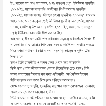
ইং, সাবেক সাধারণ সম্পাদক, ৬ নং বড়কুল (পূর্ব) ইউনিয়ন ছাত্রলীগ
১৯৯৬ ইং, সাবেক সভাপতি, হাজীগঞ্জ ডিগ্রী কলেজ ছাত্রলীগ
১৯৯৯ইং, সাবেক সদস্য, চাঁদপুর জেলা ছাত্রলীগ-২০০৪ইং, সাবেক
আহবায়ক, ৬ নং বড়কুল (পূর্ব) ইউনিয়ন যুবলীগ -২০১৩ ইং,সাবেক
সদস্য, হাজীগঞ্জ উপজেলা যুবলীগ ২০১৪ ইং, সদস্য,৬নং বড়কুল
(পূর্ব) ইউনিয়ন আওয়ামী লীগ ২০১২ ইং।
আহসান হাবীব জননেত্রী শেখ হাসিনার নেতৃত্বে ও নির্দেশে শৈরাচারী
খালেদা জিয়া ও জামাত শিবিরের বিরুদ্ধে আন্দোলন সংগ্রাম করতে
গিয়ে কারা নির্যাতন, মিথ্যা মামলা, ঘড়বাড়ি ভাংচুর ও লুটপাটের
শিকার হন।
তবুও তিনি রাজনীতি ও মানব সেবা থেকে সরে দাঁড়াননি
তিনি তার গোটা জীবন মানব সেবায় নিয়োজিত রেখেছেন। যিনি
সকল অন্যায়ের বিরুদ্ধে সব সময় প্রতিবাদী এক সৈনিক ছিলেন।
যিনি সত্যকে বরন করে মিথ্যেকে পরিহার করেছেন।
খেটে খাওয়া,ভুক্তভুগি, হতদরিদ্র মানুষের পাশে থেকেছেন। তেমনই
একজন মানুষ মোঃ আহসান হাবীব।
তিনি আমাদের এই প্রতিবেদককে মোঃ আহসান হাবীব জানান, আমি
এ দেশ ও জনগনের কল্যাণে সারাজীবন কাজ করেছি। এখনো