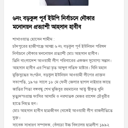
চাঁদপুর পৌর বিএনপির উপদেষ্টা মন্ডলীসহ ১০১ সদস্য বিশিষ্ট পূর্ণাঙ্গ
কমিটি অনুমোদন
৬নং বড়কুল পূর্ব ইউপি নির্বাচনে নৌকার
মনোনয়ন প্রত্যাশী আহসান হাবীব
হাইমচরের হালিম চত্বরের দোকান উচ্ছেদ, ১০ হাজার টাকা জরিমানা
শাখাওয়াত হোসেন শামীম :
মঞ্চে নয়, নেতাকর্মীদের সারিতে বসে মতবিনিময় করলেন শিক্ষামন্ত্রী আ,ন,ম
চাঁদপুরের হাজীগঞ্জে আসন্ন ৬ নং বড়কুল পূর্ব ইউনিয়ন পরিষদ
এহসানুল হক মিলন
নির্বাচনে নৌকার মননোয়ন প্রত্যাশী মোঃ আহসান হাবীব।
তিনি বাংলাদেশ আওয়ামী লীগ পরিবারের একজন সুযোগ্য সন্তান।
চাঁদপুর জেলা বিএনপির সিনিয়র সহ-সভাপতি মাহবুব আনোয়ার বাবলুর
মৃত্যুতে স্মরণ সভা ও দোয়া মাহফিল
আহসান হাবীব এর পিতা মৃত আব্দুল লতিফ মাষ্টার। যিনি মহান
মুক্তিযুদ্ধের সংগঠন, বড়কুল ইউনিয়ন আওয়ামী লীগের প্রাক্তন
চাঁদপুর পৌরসভার ২০৫ কোটি টাকার বাজেট ঘোষণা
সভাপতি, ১৯৭৪ সালে ১৮ মে ফেনী জেলার ছাগল নাইয়ার কাছে
জাতির পিতা বঙ্গবন্ধু শেখ মুজিবুর রহমানের আত্ব স্বীকৃত খুনি
কচুয়ায় পৃথক অভিযানে ২০১ পিস ইয়াবা ও ৫০ গ্রাম গাঁজাসহ ৩ মাদক
মৃত্যুদন্ডপ্রাপ্ত ফাসির আসামি ও নরঘাতক মেজর রাশেদ চৌধুরীর
কারবারি গ্রেপ্তার
হাতে নিহত হন।
মোঃ আহসান হাবীব ছাত্রজীবন থেকেই আওয়ামী লীগ রাজনীতিতে
যুক্ত।
সাবেক সাধারণ সম্পাদক, বেঁলচো উচ্চ বিদ্যালয় ছাত্রলীগ ১৯৯২