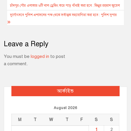
k
e
p
k
navigation
চাঁদপুর পৌর এলাকার ৬টি খাল ড্রেজিং করে পাড় বাঁধাই করা হবে : জিল্লুর রহমান জুয়েল
r
দুর্গোৎসবে পুলিশ প্রশাসনের পক্ষ থেকে সর্বাত্মক সহযোগিতা করা হবে : পুলিশ সুপার
Leave a Reply
You must be
logged in
to post
a comment.
আর্কাইভ
August 2026
M
T
W
T
F
S
S
1
2