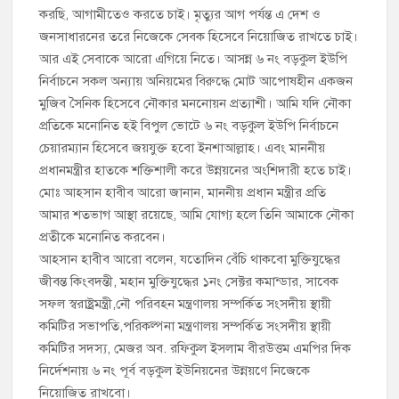
করছি, আগামীতেও করতে চাই। মৃত্যুর আগ পর্যন্ত এ দেশ ও
জনসাধারনের তরে নিজেকে সেবক হিসেবে নিয়ােজিত রাখতে চাই।
আর এই সেবাকে আরাে এগিয়ে নিতে। আসন্ন ৬ নং বড়কুল ইউপি
নির্বাচনে সকল অন্যায় অনিয়মের বিরুদ্ধে মােট আপোষহীন একজন
মুজিব সৈনিক হিসেবে নৌকার মননোয়ন প্রত্যাশী। আমি যদি নৌকা
প্রতিকে মনোনিত হই বিপুল ভোটে ৬ নং বড়কুল ইউপি নির্বাচনে
চেয়ারম্যান হিসেবে জয়যুক্ত হবো ইনশাআল্লাহ। এবং মাননীয়
প্রধানমন্ত্রীর হাতকে শক্তিশালী করে উন্নয়নের অংশিদারী হতে চাই।
মোঃ আহসান হাবীব আরো জানান, মাননীয় প্রধান মন্ত্রীর প্রতি
আমার শতভাগ আস্থা রয়েছে, আমি যোগ্য হলে তিনি আমাকে নৌকা
প্রতীকে মনোনিত করবেন।
আহসান হাবীব আরো বলেন, যতোদিন বেঁচি থাকবো মুক্তিযুদ্ধের
জীবন্ত কিংবদন্তী, মহান মুক্তিযুদ্ধের ১নং সেক্টর কমান্ডার, সাবেক
সফল স্বরাষ্ট্রমন্ত্রী,নৌ পরিবহন মন্ত্রণালয় সম্পর্কিত সংসদীয় স্থায়ী
কমিটির সভাপতি,পরিকল্পনা মন্ত্রণালয় সম্পর্কিত সংসদীয় স্থায়ী
কমিটির সদস্য, মেজর অব. রফিকুল ইসলাম বীরউত্তম এমপির দিক
নির্দেশনায় ৬ নং পূর্ব বড়কুল ইউনিয়নের উন্নয়ণে নিজেকে
নিয়োজিত রাখবো।