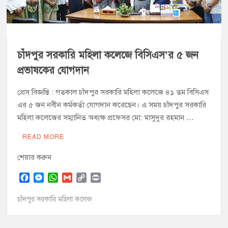
চাঁদপুর পৌর বিএনপির উপদেষ্টা মন্ডলীসহ ১০১ সদস্য বিশিষ্ট পূর্ণাঙ্গ
কমিটি অনুমোদন
হাইমচরের হালিম চত্বরের দোকান উচ্ছেদ, ১০ হাজার টাকা জরিমানা
চাঁদপুর সরকারি মহিলা কলেজে বিসিএস’র ৫ জন
প্রভাষকের যোগদান
মঞ্চে নয়, নেতাকর্মীদের সারিতে বসে মতবিনিময় করলেন শিক্ষামন্ত্রী আ,ন,ম
এহসানুল হক মিলন
প্রেস বিজ্ঞপ্তি : গতকাল চাঁদপুর সরকারি মহিলা কলেজে ৪১ তম বিসিএস
এর ৫ জন নবীন কর্মকর্তা যোগদান করেছেন। এ সময় চাঁদপুর সরকারি
চাঁদপুর জেলা বিএনপির সিনিয়র সহ-সভাপতি মাহবুব আনোয়ার বাবলুর
মহিলা কলেজের সম্মানিত অধ্যক্ষ প্রফেসর মো: মাসুদুর রহমান …
মৃত্যুতে স্মরণ সভা ও দোয়া মাহফিল
চাঁদপুর পৌরসভার ২০৫ কোটি টাকার বাজেট ঘোষণা
READ MORE
শেয়ার করুন
কচুয়ায় পৃথক অভিযানে ২০১ পিস ইয়াবা ও ৫০ গ্রাম গাঁজাসহ ৩ মাদক
কারবারি গ্রেপ্তার
F
M
W
G
C
P
a
e
h
m
o
r
c
s
a
a
p
i
চাঁদপুর সরকারি মহিলা কলেজ
e
s
t
i
y
n
b
e
s
l
L
t